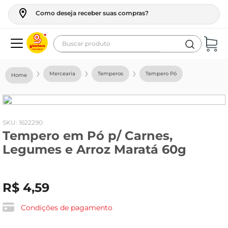
Como deseja receber suas compras?
Buscar produto
Termos mais buscados
Mercearia
Temperos
Tempero Pó
geladeira
maquina lavar
fogao
:
1622290
Tempero em Pó p/ Carnes,
café
Legumes e Arroz Maratá 60g
cerveja
frango
R$
4
,
59
leite
vinho
Condições de pagamento
leite pó