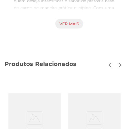
quem deseja intensificar o sabor de pratos à base 
de carne de maneira prática e rápida. Com uma 
combinação equilibrada de especiarias, este 
tempero proporciona um toque especial que 
VER MAIS
transforma suas refeições em verdadeiras 
experiências gastronômicas. Seja para grelhar, 
assar ou cozinhar, ele se adapta perfeitamente a 
diferentes métodos de preparo, garantindo um 
resultado delicioso.

Produtos Relacionados
Ingredientes selecionados para um sabor 
autêntico  

A qualidade do Tempero Maratá Carne se destaca 
pela seleção criteriosa de ingredientes. 
Composto por uma mistura de sal, alho, cebola e 
especiarias, ele oferece um sabor marcante que 
combina com diversos tipos de carne, como 
bovina, suína e aves. A praticidade do formato em 
pó facilita a aplicação, permitindo que você 
tempere suas carnes de maneira uniforme e 