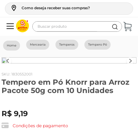
Como deseja receber suas compras?
Buscar produto
Termos mais buscados
Mercearia
Temperos
Tempero Pó
geladeira
maquina lavar
fogao
:
1830552001
Tempero em Pó Knorr para Arroz
café
Pacote 50g com 10 Unidades
cerveja
frango
R$
9
,
19
leite
vinho
Condições de pagamento
celular