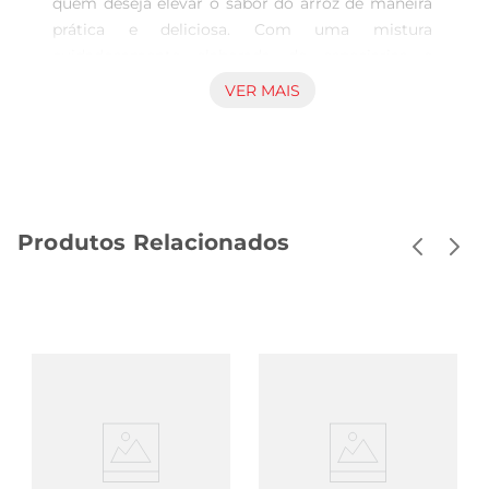
quem deseja elevar o sabor do arroz de maneira 
prática e deliciosa. Com uma mistura 
cuidadosamente elaborada de especiarias e 
ingredientes selecionados, este tempero 
VER MAIS
proporciona um toque especial a cada prato, 
tornando suas refeições mais saborosas e 
atraentes.

Praticidade na cozinha  

Em uma embalagem de 50g, o Tempero em Pó 
Produtos Relacionados
Knorr é fácil de usar e se adapta a diversas 
receitas. Basta adicionar a quantidade desejada 
durante o preparo do arroz e deixar que os 
sabores se misturem. É uma solução rápida para 
quem busca praticidade sem abrir mão do sabor. 
Ideal para o dia a dia, este tempero é perfeito para 
aqueles momentos em que o tempo é curto, mas 
a qualidade da refeição não pode ser 
comprometida.

Versatilidade nas receitas  
