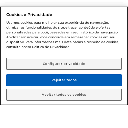
Dúvidas frequentes (FAQ)
Cookies e Privacidade
Política de troca e devolução
Usamos cookies para melhorar sua experiência de navegação,
otimizar as funcionalidades do site, e trazer conteúdo e ofertas
Política de entrega
personalizadas para você, baseadas em seu histórico de navegação.
Ao clicar em aceitar, você concorda em armazenar cookies em seu
dispositivo. Para informações mais detalhadas a respeito de cookies,
consulte nossa Política de Privacidade.
Configurar privacidade
Rejeitar todos
Condições gerais: Em caso de divergência de valores, o
valor válido é o do carrinho de compras. Fotos ilustrativas.
Aceitar todos os cookies
Compras sujeitas a confirmação de estoque. Compras
podem ser canceladas em caso de suspeita de fraude. A fim
de garantir o acesso de um maior número de clientes as
nossas promoções, a compra de produtos com preços
promocionais poderá ter sua quantidade limitada por
cliente. Os preços, ofertas e condições são exclusivos para