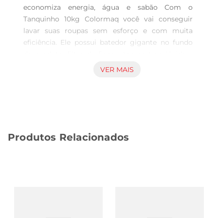
economiza energia, água e sabão Com o 
Tanquinho 10kg Colormaq você vai conseguir 
lavar suas roupas sem esforço e com muita 
eficiência. Ele possui batedor gigante no fundo 
do produto, filtro de fiapos, tampa translúcida e 
quatro programas de lavagem, intervalos para 
VER MAIS
molho e enxágue. A entrada e saída de água são 
manuais, sendo assim é preciso desencaixar a 
mangueira e esperar a água escoar.
Produtos Relacionados