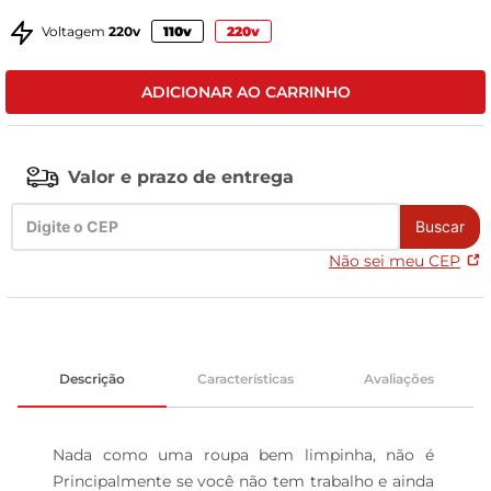
tv
Voltagem
220v
110v
220v
ADICIONAR AO CARRINHO
Valor e prazo de entrega
Buscar
Não sei meu CEP
Descrição
Características
Avaliações
Nada como uma roupa bem limpinha, não é 
Principalmente se você não tem trabalho e ainda 