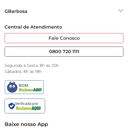
Sobre o GBarbosa
GBarbosa
Grupo Cencosud
Trabalhe Conosco
Cartão GBarbosa
Central de Atendimento
Sobre Privacidade
Garantia Estendida
Portal do Fornecedo
Código de Ética
Fale Conosco
Nossas Lojas
Serviços
Cencosud Media
Blog GBarbosa
0800 720 1111
Black Friday
Encarte do Dia
Segunda à Sexta: 8h às 20h
Sábados: 8h às 18h
Baixe nosso App