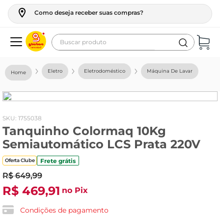
Como deseja receber suas compras?
Buscar produto
Termos mais buscados
Eletro
Eletrodoméstico
Máquina De Lavar
geladeira
maquina lavar
fogao
:
1755038
Tanquinho Colormaq 10Kg
café
Semiautomático LCS Prata 220V
cerveja
Frete grátis
Oferta Clube
frango
R$
649
,
99
leite
R$
469
,
91
no Pix
vinho
Condições de pagamento
leite pó