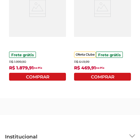
Lavadora Brastemp
Tanquinho Colormaq
BWJ14ABBNA 14Kg
10Kg Semiautomático
Branca 220V
LCS Prata 220V
Frete grátis
Frete grátis
Oferta Clube
R$
1
.
999
,
90
R$
649
,
99
R$
1
.
879
,
91
R$
469
,
91
no Pix
no Pix
Institucional