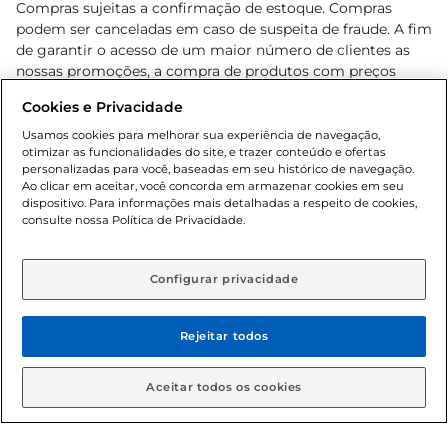
Compras sujeitas a confirmação de estoque. Compras
podem ser canceladas em caso de suspeita de fraude. A fim
de garantir o acesso de um maior número de clientes as
nossas promoções, a compra de produtos com preços
promocionais poderá ter sua quantidade limitada por
Cookies e Privacidade
cliente. Os preços, ofertas e condições são exclusivos para
o e-commerce e válidos durante o dia de hoje, podendo
Usamos cookies para melhorar sua experiência de navegação,
otimizar as funcionalidades do site, e trazer conteúdo e ofertas
sofrer alterações sem prévia notificação. Proibida a venda
personalizadas para você, baseadas em seu histórico de navegação.
de bebidas alcoólicas para menores de 18 anos, conforme
Ao clicar em aceitar, você concorda em armazenar cookies em seu
Lei n.º 8069/90, art. 81, inciso II (Estatuto da Criança e do
dispositivo. Para informações mais detalhadas a respeito de cookies,
Adolescente). Preços e condições exclusivos para o
consulte nossa Política de Privacidade.
www.gbarbosa.com.br
, podendo sofrer alterações sem
aviso prévio. O valor mínimo para as compras on-line é de
R$ 80,00.
Configurar privacidade
Rejeitar todos
© 2026 Copyright. Todos os direitos
reservados Gbarbosa.
Aceitar todos os cookies