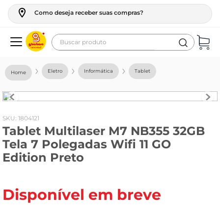
Como deseja receber suas compras?
Buscar produto
Termos mais buscados
Eletro
Informática
Tablet
geladeira
maquina lavar
fogao
:
1804121
Tablet Multilaser M7 NB355 32GB
café
Tela 7 Polegadas Wifi 11 GO
cerveja
Edition Preto
frango
vinho
Disponível em breve
leite
tv