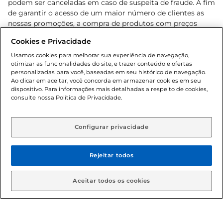
podem ser canceladas em caso de suspeita de fraude. A fim
de garantir o acesso de um maior número de clientes as
nossas promoções, a compra de produtos com preços
promocionais poderá ter sua quantidade limitada por
Cookies e Privacidade
cliente. Os preços, ofertas e condições são exclusivos para
o e-commerce e válidos durante o dia de hoje, podendo
Usamos cookies para melhorar sua experiência de navegação,
otimizar as funcionalidades do site, e trazer conteúdo e ofertas
sofrer alterações sem prévia notificação. Proibida a venda
personalizadas para você, baseadas em seu histórico de navegação.
de bebidas alcoólicas para menores de 18 anos, conforme
Ao clicar em aceitar, você concorda em armazenar cookies em seu
Lei n.º 8069/90, art. 81, inciso II (Estatuto da Criança e do
dispositivo. Para informações mais detalhadas a respeito de cookies,
Adolescente). Preços e condições exclusivos para o
consulte nossa Política de Privacidade.
www.gbarbosa.com.br
, podendo sofrer alterações sem
aviso prévio. O valor mínimo para as compras on-line é de
R$ 80,00.
Configurar privacidade
Rejeitar todos
© 2026 Copyright. Todos os direitos
reservados Gbarbosa.
Aceitar todos os cookies
Cencosud Brasil Comercial SA.CNPJ sob n° 39.346.861/0350-38 .