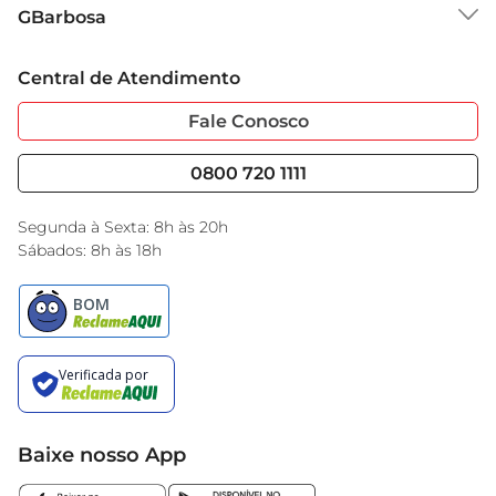
Sobre o GBarbosa
GBarbosa
Grupo Cencosud
Trabalhe Conosco
Cartão GBarbosa
Central de Atendimento
Sobre Privacidade
Garantia Estendida
Portal do Fornecedo
Código de Ética
Fale Conosco
Nossas Lojas
Serviços
Cencosud Media
Blog GBarbosa
0800 720 1111
Black Friday
Encarte do Dia
Segunda à Sexta: 8h às 20h
Sábados: 8h às 18h
Baixe nosso App