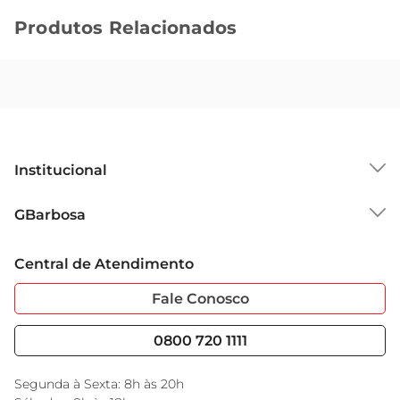
Produtos Relacionados
Institucional
Sobre o GBarbosa
GBarbosa
Grupo Cencosud
Trabalhe Conosco
Cartão GBarbosa
Central de Atendimento
Sobre Privacidade
Garantia Estendida
Portal do Fornecedo
Código de Ética
Fale Conosco
Nossas Lojas
Serviços
Cencosud Media
Blog GBarbosa
0800 720 1111
Black Friday
Encarte do Dia
Segunda à Sexta: 8h às 20h