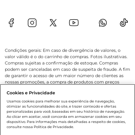
Condições gerais: Em caso de divergência de valores, o
valor válido é o do carrinho de compras. Fotos ilustrativas.
Compras sujeitas a confirmação de estoque. Compras
podem ser canceladas em caso de suspeita de fraude. A fim
de garantir o acesso de um maior número de clientes as
nossas promoções, a compra de produtos com preços
promocionais poderá ter sua quantidade limitada por
Cookies e Privacidade
cliente. Os preços, ofertas e condições são exclusivos para
o e-commerce e válidos durante o dia de hoje, podendo
Usamos cookies para melhorar sua experiência de navegação,
otimizar as funcionalidades do site, e trazer conteúdo e ofertas
sofrer alterações sem prévia notificação. Proibida a venda
personalizadas para você, baseadas em seu histórico de navegação.
de bebidas alcoólicas para menores de 18 anos, conforme
Ao clicar em aceitar, você concorda em armazenar cookies em seu
Lei n.º 8069/90, art. 81, inciso II (Estatuto da Criança e do
dispositivo. Para informações mais detalhadas a respeito de cookies,
Adolescente). Preços e condições exclusivos para o
consulte nossa Política de Privacidade.
www.gbarbosa.com.br
, podendo sofrer alterações sem