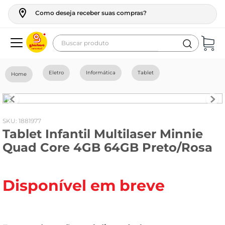
Como deseja receber suas compras?
Buscar produto
Termos mais buscados
Eletro
Informática
Tablet
geladeira
maquina lavar
fogao
:
1881977
Tablet Infantil Multilaser Minnie
café
Quad Core 4GB 64GB Preto/Rosa
cerveja
frango
Disponível em breve
vinho
leite
tv