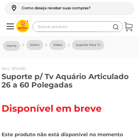
Como deseja receber suas compras?
Buscar produto
Termos mais buscados
Eletro
Vídeo
Suporte Para Tv
geladeira
maquina lavar
:
1854061
fogao
Suporte p/ Tv Aquário Articulado
café
26 a 60 Polegadas
cerveja
frango
Disponível em breve
vinho
leite
tv