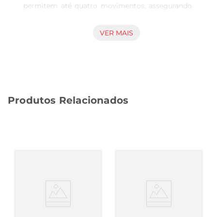
permitem até quatro movimentos, assegurando 
flexibilidade e conforto na visualização.

VER MAIS
Compatível com televisores LCD, LED, OLED, 
QLED e Plasma, o Suporte para TV Aquário é 
perfeito para TVs que vão de 26 a 60 polegadas, 
conforme o padrão VESA. Sua instalação é 
simples e rápida, garantindo segurança e 
Produtos Relacionados
organização para o seu equipamento. Um dos 
principais diferenciais deste suporte é a 
habilidade de manter os cabos emordem, 
evitando a desorganização na parte traseira da TV.

Principais características do Suporte para TV 
Aquário Articulado:

Movimentos versáteis: Gire horizontalmente e 
ajuste a inclinação para cima ou para baixo, 
adaptando a posição da TV conforme sua 