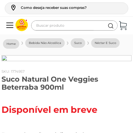
Como deseja receber suas compras?
Buscar produto
Termos mais buscados
Bebida Não Alcoólica
Suco
Néctar E Suco
geladeira
maquina lavar
fogao
:
1774957
Suco Natural One Veggies
café
Beterraba 900ml
cerveja
frango
Disponível em breve
leite
vinho
leite pó