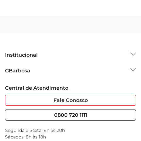
Institucional
Sobre o GBarbosa
GBarbosa
Grupo Cencosud
Trabalhe Conosco
Cartão GBarbosa
Central de Atendimento
Sobre Privacidade
Garantia Estendida
Portal do Fornecedo
Código de Ética
Fale Conosco
Nossas Lojas
Serviços
Cencosud Media
Blog GBarbosa
0800 720 1111
Black Friday
Encarte do Dia
Segunda à Sexta: 8h às 20h
Sábados: 8h às 18h