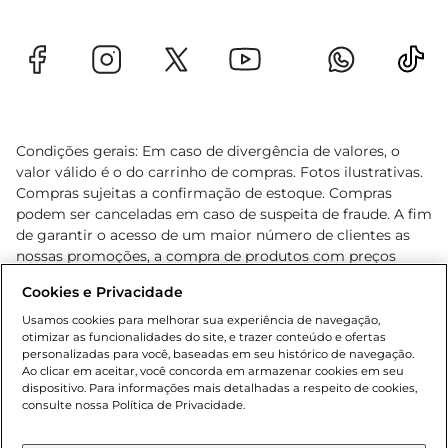
Condições gerais: Em caso de divergência de valores, o
valor válido é o do carrinho de compras. Fotos ilustrativas.
Compras sujeitas a confirmação de estoque. Compras
podem ser canceladas em caso de suspeita de fraude. A fim
de garantir o acesso de um maior número de clientes as
nossas promoções, a compra de produtos com preços
promocionais poderá ter sua quantidade limitada por
Cookies e Privacidade
cliente. Os preços, ofertas e condições são exclusivos para
o e-commerce e válidos durante o dia de hoje, podendo
Usamos cookies para melhorar sua experiência de navegação,
otimizar as funcionalidades do site, e trazer conteúdo e ofertas
sofrer alterações sem prévia notificação. Proibida a venda
personalizadas para você, baseadas em seu histórico de navegação.
de bebidas alcoólicas para menores de 18 anos, conforme
Ao clicar em aceitar, você concorda em armazenar cookies em seu
Lei n.º 8069/90, art. 81, inciso II (Estatuto da Criança e do
dispositivo. Para informações mais detalhadas a respeito de cookies,
Adolescente). Preços e condições exclusivos para o
consulte nossa Política de Privacidade.
www.gbarbosa.com.br
, podendo sofrer alterações sem
aviso prévio. O valor mínimo para as compras on-line é de