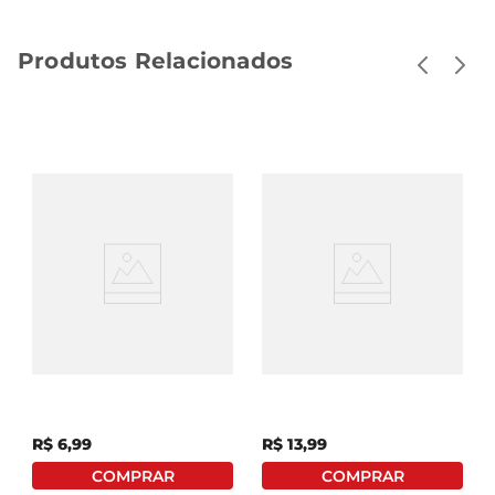
Produtos Relacionados
Néctar Maratá Laranja
Suco Natural One Uva E
Caixa 1l
Maçã 900ml
R$
6
,
99
R$
13
,
99