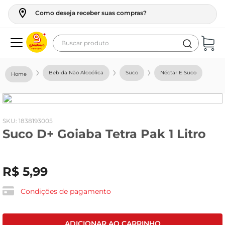
Como deseja receber suas compras?
Buscar produto
Termos mais buscados
Bebida Não Alcoólica
Suco
Néctar E Suco
geladeira
maquina lavar
fogao
:
1838193005
Suco D+ Goiaba Tetra Pak 1 Litro
café
cerveja
R$
5
,
99
frango
vinho
Condições de pagamento
leite
tv
ADICIONAR AO CARRINHO