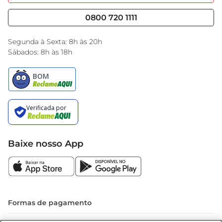
Nossas Lojas
Serviços
Cencosud Media
Blog GBarbosa
0800 720 1111
Black Friday
Encarte do Dia
Segunda à Sexta: 8h às 20h
Sábados: 8h às 18h
Baixe nosso App
Formas de pagamento