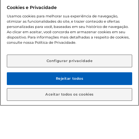
Dúvidas frequentes (FAQ)
Cookies e Privacidade
Política de troca e devolução
Usamos cookies para melhorar sua experiência de navegação,
otimizar as funcionalidades do site, e trazer conteúdo e ofertas
Política de entrega
personalizadas para você, baseadas em seu histórico de navegação.
Ao clicar em aceitar, você concorda em armazenar cookies em seu
dispositivo. Para informações mais detalhadas a respeito de cookies,
consulte nossa Política de Privacidade.
Configurar privacidade
Rejeitar todos
Condições gerais: Em caso de divergência de valores, o
valor válido é o do carrinho de compras. Fotos ilustrativas.
Aceitar todos os cookies
Compras sujeitas a confirmação de estoque. Compras
podem ser canceladas em caso de suspeita de fraude. A fim
de garantir o acesso de um maior número de clientes as
nossas promoções, a compra de produtos com preços
promocionais poderá ter sua quantidade limitada por
cliente. Os preços, ofertas e condições são exclusivos para
o e-commerce e válidos durante o dia de hoje, podendo