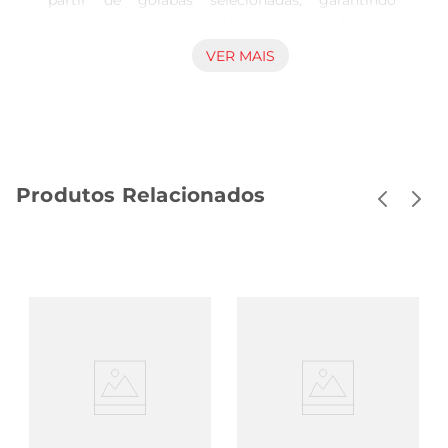
partir de goiabas selecionadas, garantindo 
umgosto autêntico e refrescante a cada gole. 
Ideal para acompanhar refeições, lanches ou 
VER MAIS
simplesmente para saciar a sede, ele traz a 
essência da fruta para o seu dia a dia.

Qualidade e sabor em cada gota  

Produzido com ingredientes de alta qualidade, o 
Suco D TPpreserva os nutrientes naturais da 
Produtos Relacionados
goiaba, oferecendo uma opção rica em vitaminas 
e minerais. A bebida é livre de conservantes e 
aditivos artificiais, proporcionando uma 
experiência mais pura e saudável. Seu sabor doce 
e levemente ácido é equilibrado, agradando 
atodos os paladares.

Versatilidade para o seu consumo  

Este suco é extremamente versátil e pode ser 
utilizado de diversas maneiras. Seja em um café 
da manhã nutritivo, em um lanche da tarde ou 
em festas e reuniões, o Suco D TP de Goiaba é 