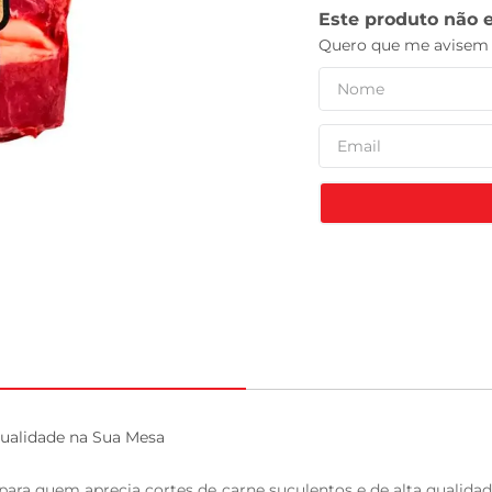
tv
lidade na Sua Mesa

para quem aprecia cortes de carne suculentos e de alta qualida