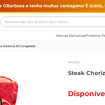
e GBarbosa e tenha muitas vantagens! É Grátis, 
Pesquise aqui por produto e/ou marca...
Termos mais buscados
Marcas Exclusivas
Produtos Pe
geladeira
no Estância 92 Congelado
maquina lavar
fogao
1840605
café
Steak Chori
cerveja
frango
leite
Disponíve
vinho
leite pó