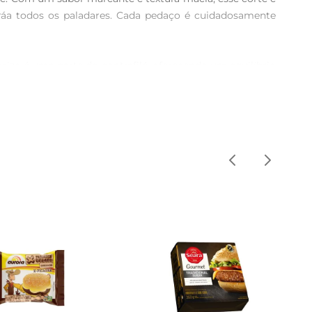
ráa todos os paladares. Cada pedaço é cuidadosamente 
izo é uma parte do contrafilé, oferecendo um equilíbrio 
os naturais, tornandose ainda mais irresistível.

s de leválo ao fogo. O tempode grelha pode variar de 
 de cada lado para selar os sucos. Sirva acompanhado de 
a um produto fresco e saboroso. A marca Estancia 92 é 
ência de sabor superior.

orizo Bov Estancia 92, você transforma qualquer ocasião 