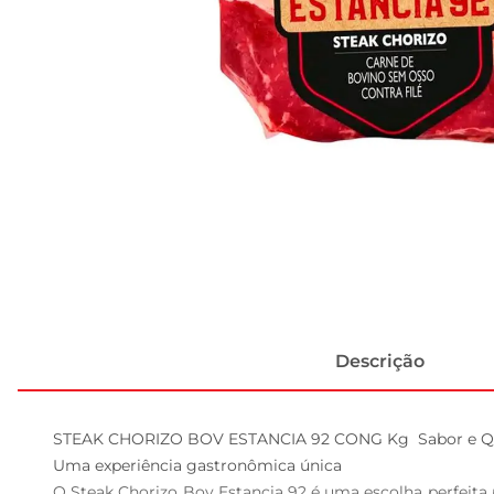
Descrição
STEAK CHORIZO BOV ESTANCIA 92 CONG Kg  Sabor e Qua
Uma experiência gastronômica única  

O Steak Chorizo Bov Estancia 92 é uma escolha perfeita 