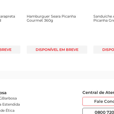
arapreta
Hamburguer Seara Picanha
Sanduíche 
d
Gourmet 360g
Picanha Gr
 BREVE
DISPONÍVEL EM BREVE
DISPO
Central de At
osa
 GBarbosa
Fale Con
a Estendida
de Ética
0800 720 