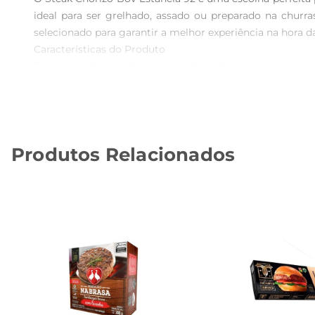
ideal para ser grelhado, assado ou preparado na chur
selecionado para garantir a melhor experiência na hora da 
Características do Produto  

Este corte de carne bovina é conhecido por sua espessur
perfeito entre carne e gordura, o que resulta em um prato 
Recomendações de Uso  

Para aproveitar ao máximo o sabor do Steak Chorizo, 
acordo com a espessura do corte e a preferência de cozi
Produtos Relacionados
um bom vinho tinto e guarnições como legumes grelhado
Qualidade e Procedência  

O Steak Chorizo Bov Estancia 92 é produzido com rigor
reconhecida por seu compromisso com a excelência na p
Informações Técnicas  

 Peso: 1 kg  

 Tipo de Carne: Bovino  

 Corte: Chorizo  

 Congelado: Sim  

Este produto é ideal para quem busca praticidade e qual