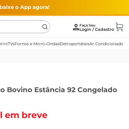
baixe o App agora!
rini
TVs
Fornos e Micro-Ondas
Eletroportáteis
Ar Condicionado
zo Bovino Estância 92 Congelado
l em breve