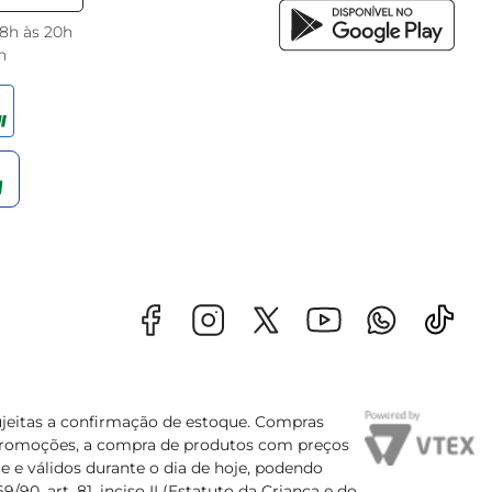
 8h às 20h
h
sujeitas a confirmação de estoque. Compras
s promoções, a compra de produtos com preços
e e válidos durante o dia de hoje, podendo
90, art. 81, inciso II (Estatuto da Criança e do