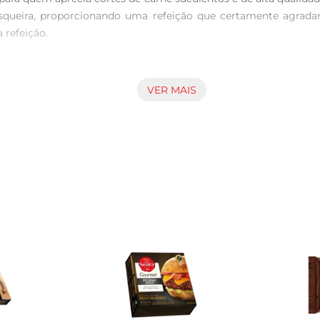
rasqueira, proporcionando uma refeição que certamente agrada
refeição.

a e marmoreio, que conferem um sabor inigualável. O Steak Chor
suculento e cheio de sabor. Ao ser cozido, o corte libera seus suc
VER MAIS
recomendase temperálo com sal grosso e pimentadoreino ante
mento, mas uma dica é deixálo em fogo alto por alguns minutos
s ou uma salada fresca.

osos padrões de qualidade, garantindo que você leve para cas
rodução de carnes, proporcionando aos consumidores uma experi
idade na hora de preparar uma refeição especial. Com o Steak Ch