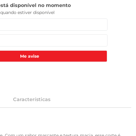
Me avise
Características
de. Com um sabor marcante e textura macia, esse corte é 