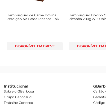
em um momento memorável.
Hambúrguer de Carne Bovina
Hambúrguer Bovino C
g
Perdigão Na Brasa Picanha Caixa
Picanha 200g c/ 2 Uni
300g com 2 Unidades
DISPONÍVEL EM BREVE
DISPONÍVEL EM
Institucional
GBarb
Sobre o GBarbosa
Cartão
Grupo Cencosud
Garanti
Trabalhe Conosco
Código 