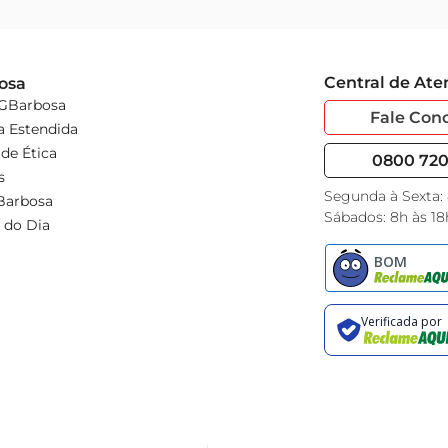
Central de At
osa
 GBarbosa
Fale Con
a Estendida
de Ética
0800 720 
s
Segunda à Sexta:
Barbosa
Sábados: 8h às 18
 do Dia