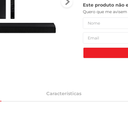
leite pó
Características