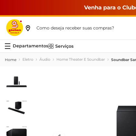
Venha para o Club
Como deseja receber suas compras?
Serviços
Eletro
Áudio
Home Theater E Soundbar
Soundbar Sa