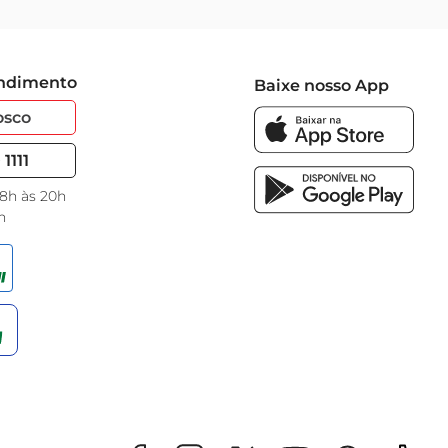
endimento
Baixe nosso App
osco
1111
 8h às 20h
h