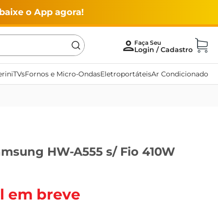
baixe o App agora!
rini
TVs
Fornos e Micro-Ondas
Eletroportáteis
Ar Condicionado
msung HW-A555 s/ Fio 410W
l em breve