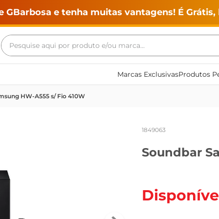
e GBarbosa e tenha muitas vantagens! É Grátis, 
Pesquise aqui por produto e/ou marca...
Termos mais buscados
Marcas Exclusivas
Produtos Pe
geladeira
msung HW-A555 s/ Fio 410W
maquina lavar
fogao
1849063
café
Soundbar Sa
cerveja
frango
vinho
Disponíve
leite
tv