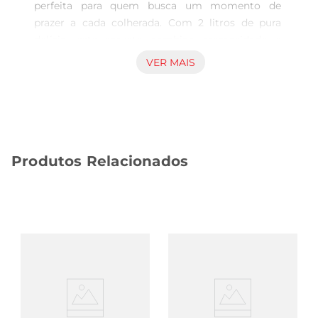
perfeita para quem busca um momento de 
prazer a cada colherada. Com 2 litros de pura 
delícia, este sorvete combina cremosidade e 
sabor intenso, proporcionando uma experiência 
VER MAIS
refrescante que agrada a todos os paladares. Ideal 
para compartilhar em reuniões familiares ou para 
saborear sozinho, ele transforma qualquer 
ocasião em um momento especial.

Textura e qualidade excepcionais  

Produtos Relacionados
Produzido com ingredientes selecionados, o 
Sorvete Quy Sorwetto Sensação apresenta uma 
textura suave e aveludada, que derrete na boca. 
Cada porção é rica em sabor, garantindo que 
você aproveite cada detalhe dessa iguaria. A 
qualidade dos ingredientes reflete o 
compromisso da marca em oferecer um produto 
que não apenas satisfaça, mas também encante.

Versatilidade para diferentes momentos  

Este sorvete é extremamente versátil, podendo 