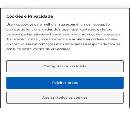
Dúvidas frequentes (FAQ)
Cookies e Privacidade
Política de troca e devolução
Usamos cookies para melhorar sua experiência de navegação,
otimizar as funcionalidades do site, e trazer conteúdo e ofertas
Política de entrega
personalizadas para você, baseadas em seu histórico de navegação.
Ao clicar em aceitar, você concorda em armazenar cookies em seu
dispositivo. Para informações mais detalhadas a respeito de cookies,
consulte nossa Política de Privacidade.
Configurar privacidade
Rejeitar todos
Condições gerais: Em caso de divergência de valores, o
valor válido é o do carrinho de compras. Fotos ilustrativas.
Aceitar todos os cookies
Compras sujeitas a confirmação de estoque. Compras
podem ser canceladas em caso de suspeita de fraude. A fim
de garantir o acesso de um maior número de clientes as
nossas promoções, a compra de produtos com preços
promocionais poderá ter sua quantidade limitada por