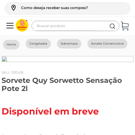
Como deseja receber suas compras?
Buscar produto
Termos mais buscados
Congelados
Sobremesa
Sorvete Convencional
geladeira
maquina lavar
fogao
:
1197418
Sorvete Quy Sorwetto Sensação
café
Pote 2l
cerveja
frango
Disponível em breve
leite
vinho
leite pó