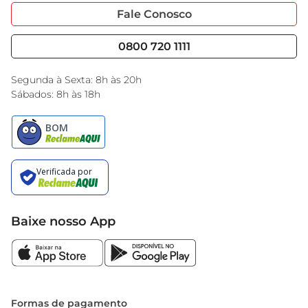
Portal do Fornecedo
Código de Ética
Fale Conosco
Nossas Lojas
Serviços
Cencosud Media
Blog GBarbosa
0800 720 1111
Black Friday
Encarte do Dia
Segunda à Sexta: 8h às 20h
Sábados: 8h às 18h
Baixe nosso App
Formas de pagamento