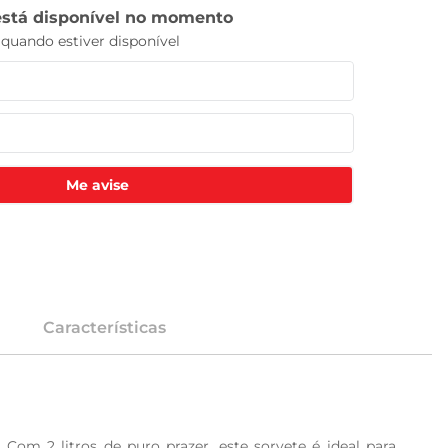
Me avise
Características
m 2 litros de puro prazer, este sorvete é ideal para 