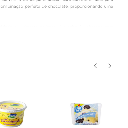
 combinação perfeita de chocolate, proporcionando uma 
dade que derrete na boca. A receita é elaborada para 
ulgência. É uma opção que agrada tanto os amantes de 
de frutas frescas, caldas ou até mesmo como recheio de 
eliciosas sobremesas geladas, surpreendendo a todos com 
proveite essa delícia e transforme seus momentos em 