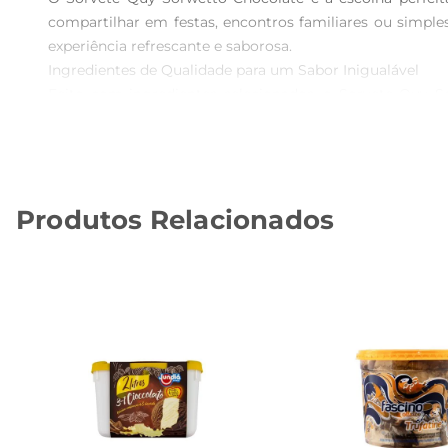
compartilhar em festas, encontros familiares ou simpl
experiência refrescante e saborosa.

Ingredientes de Qualidade para um Sabor Inigualável  

Feito com ingredientes selecionados, o Sorvete Quy S
oferecer um equilíbrio perfeito entre a doçura e o a
chocolate quanto aqueles que buscam um momento de pr
Versatilidade e Criatividade na Hora de Servir  

Este sorvete é extremamente versátil e pode ser utiliz
Produtos Relacionados
sobremesas, ele se adapta a diferentes ocasiões e palad
sua versatilidade.

Informações Técnicas  

 Volume: 2 litros  

 Sabor: Chocolate  

 Consistência: Cremosa  

 Ideal para: Compartilhar em festas, sobremesas ou momentos de lazer  

O Sorvete Quy Sorwetto Chocolate é a escolha ideal 
experiências inesquecíveis