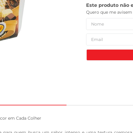
tv
or em Cada Colher

a para quem busca um sabor intenso e uma textura cremosa. Co