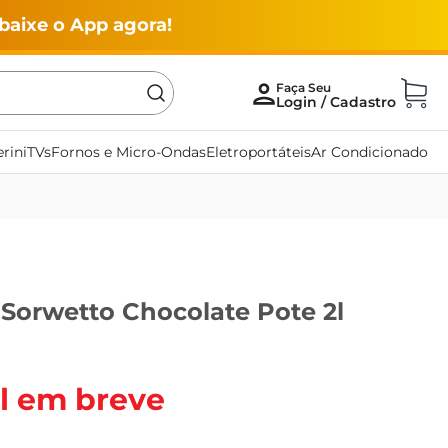
baixe o App agora!
rini
TVs
Fornos e Micro-Ondas
Eletroportáteis
Ar Condicionado
 Sorwetto Chocolate Pote 2l
l em breve