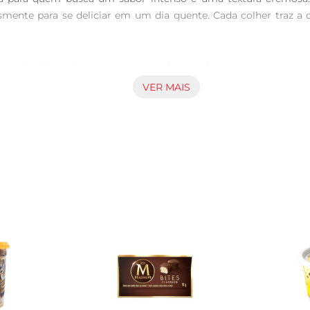
esmente para se deliciar em um dia quente. Cada colher traz a
orwetto Chocolate garante um sabor autêntico e uma cremosi
margor do chocolate, tornando cada porção uma verdadeira ind
VER MAIS
azer.

ado de diversas maneiras. Seja servido em taças, acompanhado 
ares. Experimente criar milkshakes ou utilizar como base para d
para quem valoriza qualidade e sabor em cada colherada. A