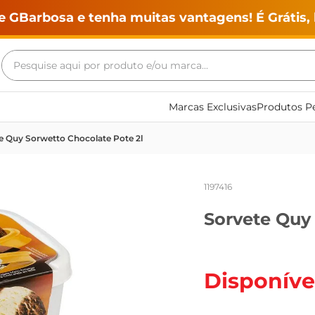
e GBarbosa e tenha muitas vantagens! É Grátis, 
Pesquise aqui por produto e/ou marca...
Termos mais buscados
Marcas Exclusivas
Produtos Pe
geladeira
e Quy Sorwetto Chocolate Pote 2l
maquina lavar
fogao
1197416
café
Sorvete Quy
cerveja
frango
leite
Disponíve
vinho
leite pó