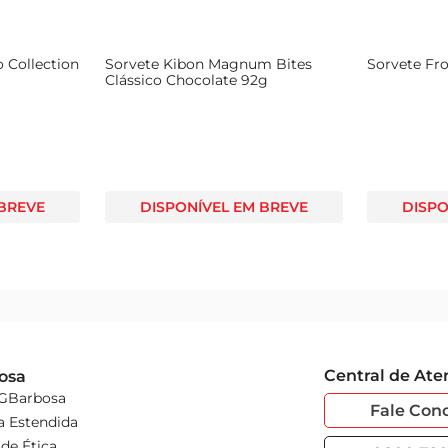
o Collection
Sorvete Kibon Magnum Bites
Sorvete Fro
Clássico Chocolate 92g
 BREVE
DISPONÍVEL EM BREVE
DISPO
Central de At
osa
 GBarbosa
Fale Con
a Estendida
de Ética