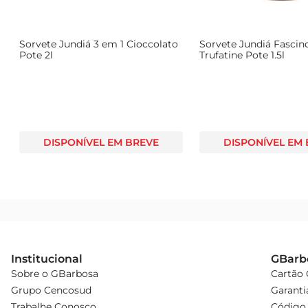
Sorvete Jundiá 3 em 1 Cioccolato
Sorvete Jundiá Fascin
Pote 2l
Trufatine Pote 1.5l
DISPONÍVEL EM BREVE
DISPONÍVEL EM
Institucional
GBarb
Sobre o GBarbosa
Cartão
Grupo Cencosud
Garanti
Trabalhe Conosco
Código 