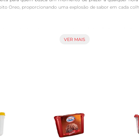
to Oreo, proporcionando uma explosão de sabor em cada colhera
ria uma textura única que encanta o paladar. Cada porção traz 
 degustação especial. É umaexperiência que vai além do sim
VER MAIS
eciado em diversas situações. Seja em uma festa, um piqueni
nhia ideal. Além disso, ele pode serutilizado como acompanham
mbalagem prática de 72g, perfeita para uma porção individ
ia de consumo. Ao abrir, você encontrará um sorvete cremoso