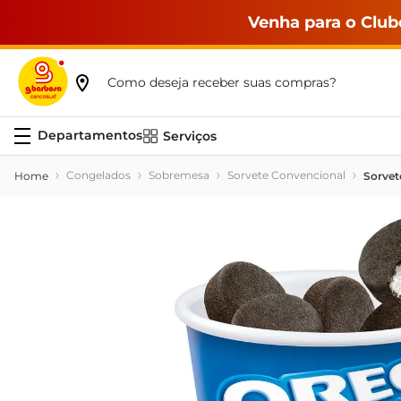
Venha para o Club
Como deseja receber suas compras?
Serviços
Congelados
Sobremesa
Sorvete Convencional
Sorvet