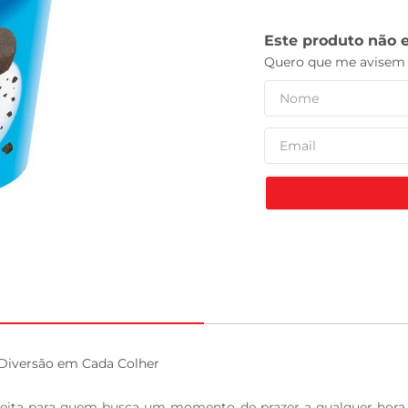
tv
iversão em Cada Colher

rfeita para quem busca um momento de prazer a qualquer hora d