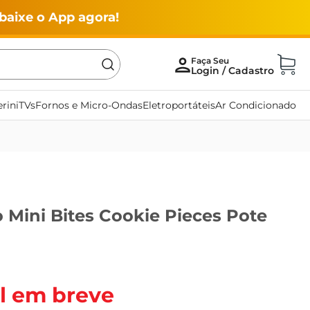
baixe o App agora!
rini
TVs
Fornos e Micro-Ondas
Eletroportáteis
Ar Condicionado
 Mini Bites Cookie Pieces Pote
l em breve