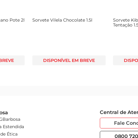
tano Pote 2l
Sorvete Vilela Chocolate 1.5l
Sorvete Ki
Tentação 1.5
 BREVE
DISPONÍVEL EM BREVE
DISPO
Central de At
osa
 GBarbosa
Fale Con
a Estendida
de Ética
0800 720 