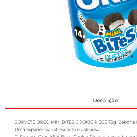
Descrição
SORVETE OREO MINI BITES COOKIE PIECE 72g  Sabor e D
Uma experiência refrescante e deliciosa  

O Sorvete Oreo Mini Bites Cookie Piece é a escolha pe