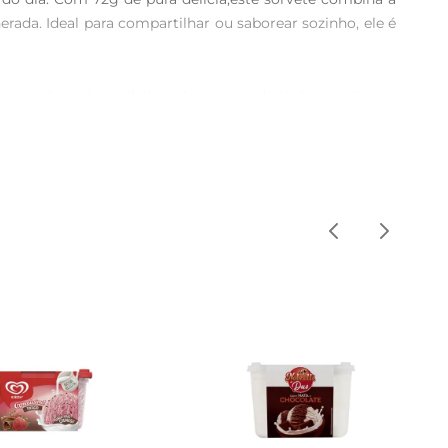
da. Ideal para compartilhar ou saborear sozinho, ele é 
a combinação perfeita entre a suavidade do sorvete e a 
ples ato de comer um sorvete, transformandoo em um 
que ou simplesmente em um momento de relaxamento em 
ento para sobremesas, como bolos e tortas, adicionando 
ual. É importante armazenálo em um congelador a uma 
, repleto de pedaços de biscoito que garantem o sabor 