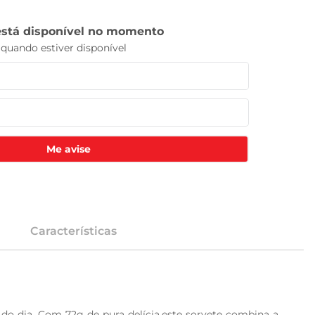
Me avise
Características
o dia. Com 72g de pura delícia,este sorvete combina a 