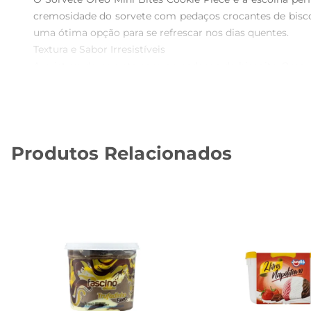
cremosidade do sorvete com pedaços crocantes de biscoi
uma ótima opção para se refrescar nos dias quentes.

Textura e Sabor Irresistíveis  

A mistura do sorvete com os pedaços de biscoito Oreo c
crocância dos mini bites, tornando cada momento de
verdadeiro deleite.

Versatilidade para Todas as Ocasiões  

Este sorvete é extremamente versátil e pode ser apr
Produtos Relacionados
casa, o Sorvete Oreo Mini Bites Cookie Piece é a compa
um toque extra de sabor e sofisticação.

Informações Técnicas  

O Sorvete Oreo Mini Bites Cookie Piece vem em uma e
temperatura adequada para garantir a melhor experiênc
característico da marca.