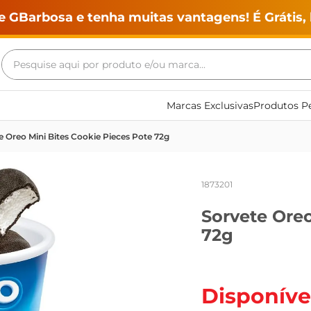
e GBarbosa e tenha muitas vantagens! É Grátis, 
Pesquise aqui por produto e/ou marca...
Termos mais buscados
Marcas Exclusivas
Produtos Pe
geladeira
e Oreo Mini Bites Cookie Pieces Pote 72g
maquina lavar
fogao
1873201
café
Sorvete Oreo
cerveja
72g
frango
leite
vinho
Disponíve
leite pó