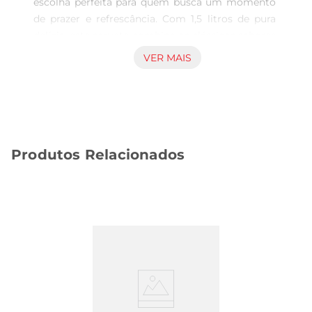
escolha perfeita para quem busca um momento 
de prazer e refrescância. Com 1,5 litros de pura 
delícia, este sorvete combina os clássicos sabores 
de chocolate, baunilha e morango, 
VER MAIS
proporcionando uma experiência única a cada 
colherada. Ideal para compartilhar com a família 
ou saborear em momentos especiais, ele traz a 
tradição da Nestlé em cada embalagem.

Qualidade e ingredientes selecionados  

Produtos Relacionados
A Nestlé é reconhecida pela qualidade de seus 
produtos, e o sorvete Napolitano não é exceção. 
Feito com ingredientes selecionados, ele oferece 
uma textura cremosa e um sabor autêntico que 
agrada a todos os paladares. Cada sabor é 
cuidadosamente elaborado para garantir que 
você desfrute de uma combinação perfeita, 
equilibrando a doçura e a cremosidade de forma 
harmoniosa.

Versatilidade para diversas ocasiões  
