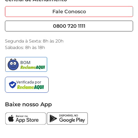
Sobre Privacidade
Garantia Estendida
deliciosa opçãoe traga mais sabor para o seu dia 
Portal do Fornecedo
Código de Ética
Fale Conosco
a dia
Nossas Lojas
Serviços
Cencosud Media
Blog GBarbosa
0800 720 1111
Black Friday
Encarte do Dia
Segunda à Sexta: 8h às 20h
Sábados: 8h às 18h
Baixe nosso App