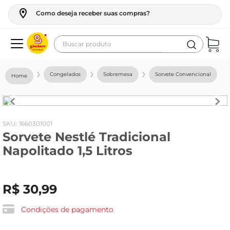
Como deseja receber suas compras?
Buscar produto
Termos mais buscados
Congelados
Sobremesa
Sorvete Convencional
geladeira
maquina lavar
fogao
:
1660301001
Sorvete Nestlé Tradicional
café
Napolitado 1,5 Litros
cerveja
frango
R$
30
,
99
vinho
leite
Condições de pagamento
tv