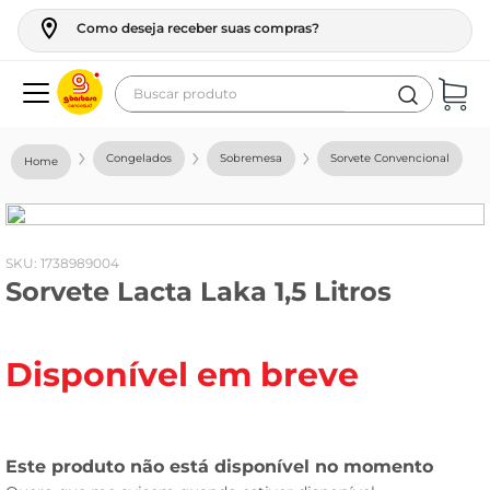
Como deseja receber suas compras?
Buscar produto
Termos mais buscados
Congelados
Sobremesa
Sorvete Convencional
geladeira
maquina lavar
fogao
:
1738989004
Sorvete Lacta Laka 1,5 Litros
café
cerveja
Disponível em breve
frango
leite
vinho
leite pó