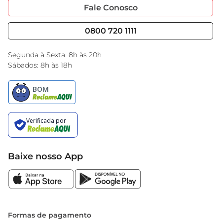
Portal do Fornecedo
Código de Ética
Fale Conosco
Nossas Lojas
Serviços
Cencosud Media
Blog GBarbosa
0800 720 1111
Black Friday
Encarte do Dia
Segunda à Sexta: 8h às 20h
Sábados: 8h às 18h
Baixe nosso App
Formas de pagamento