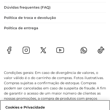
Dúvidas frequentes (FAQ)
Política de troca e devolução
Política de entrega
Condições gerais: Em caso de divergência de valores, o
valor válido é o do carrinho de compras. Fotos ilustrativas.
Compras sujeitas a confirmação de estoque. Compras
podem ser canceladas em caso de suspeita de fraude. A fim
de garantir o acesso de um maior número de clientes as
nossas promoções, a compra de produtos com preços
promocionais poderá ter sua quantidade limitada por
Cookies e Privacidade
cliente. Os preços, ofertas e condições são exclusivos para