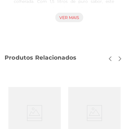
colherada. Com 1,5 litros de puro sabor, este 
sorvete traz a combinação perfeita do chocolate 
Lacta com a cremosidade que todos adoram. 
VER MAIS
Ideal para compartilhar com a família e amigos, 
ele promete transformar qualquer ocasião em 
uma celebração de gostos e texturas.

Textura cremosa e sabor intenso  

Feito com ingredientes selecionados, o sorvete 
Produtos Relacionados
Lacta Laka oferece uma textura incrivelmente 
cremosa que derrete na boca. O sabor intenso do 
chocolate é equilibrado com notas suaves, 
proporcionando uma experiência única a cada 
porção. Seja em um dia quente de verão ou como 
uma sobremesa especial, este sorvete é a opção 
ideal para satisfazer seu desejo por doces.

Versatilidade para diferentes momentos  

Este sorvete é perfeito para diversas ocasiões. 
Pode ser servido em taças, acompanhado de 
frutas frescas, ou até mesmo como recheio de 