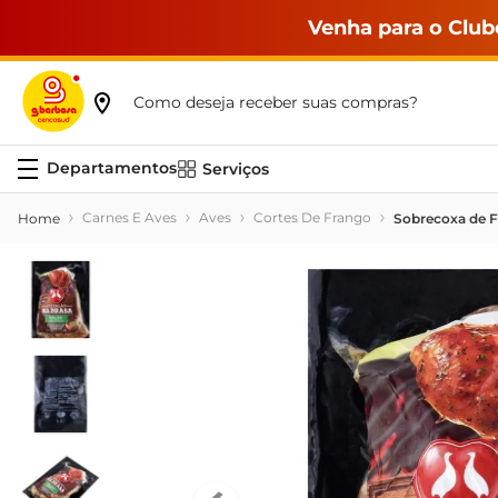
Venha para o Club
Como deseja receber suas compras?
Serviços
Carnes E Aves
Aves
Cortes De Frango
Sobrecoxa de F