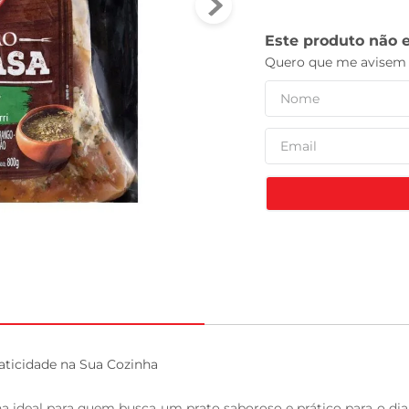
tv
ticidade na Sua Cozinha

ideal para quem busca um prato saboroso e prático para o dia 