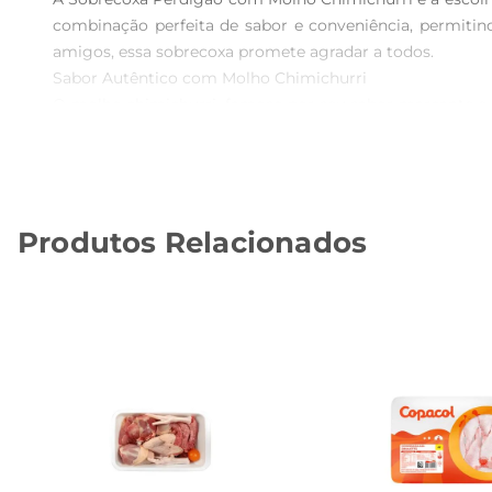
combinação perfeita de sabor e conveniência, permitin
amigos, essa sobrecoxa promete agradar a todos.

Sabor Autêntico com Molho Chimichurri  

O molho chimichurri, famoso por seu sabor marcante e a
carne, proporcionando uma experiência gastronômica ú
sofisticado, ideal para qualquer ocasião.

Praticidade na Preparação  

Preparar a Sobrecoxa Perdigão com Molho Chimichurri é m
Produtos Relacionados
uma refeição saborosa. Em poucos minutos, você terá um 
Informações Técnicas  

 Peso: 800g  

 Tipo de carne: Sobrecoxa de frango  

 Molho: Chimichurri  

 Pronto para consumo após aquecimento  

Com a Sobrecoxa Perdigão Molho Chimichurri, você garant
qualidade e o sabor que só a Perdigão pode oferecer