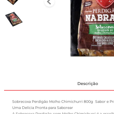
Descrição
Sobrecoxa Perdigão Molho Chimichurri 800g  Sabor e Pra
Uma Delícia Pronta para Saborear  

A Sobrecoxa Perdigão com Molho Chimichurri é a escolha 