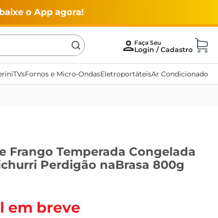
baixe o App agora!
rini
TVs
Fornos e Micro-Ondas
Eletroportáteis
Ar Condicionado
e Frango Temperada Congelada
churri Perdigão naBrasa 800g
l em breve