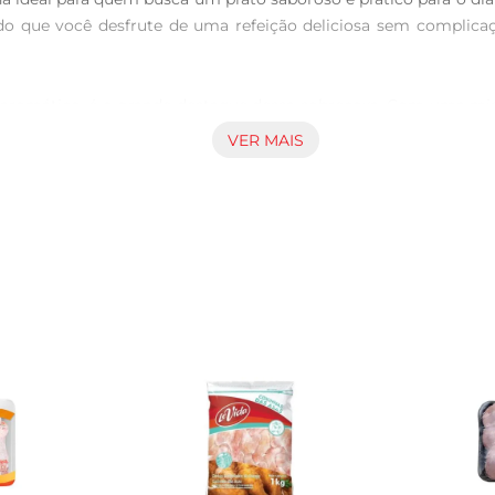
do que você desfrute de uma refeição deliciosa sem complicaç
romático, é o grande destaque dessa sobrecoxa. Com uma mistura
nica. A combinação do tempero com a suculência da sobrecox
VER MAIS
uito fácil. Basta aquecer e servir. Essa praticidade é perfeit
prato pronto para ser apreciado, sem a necessidade de longas h
e uma refeição deliciosa e prática, perfeita para o seu dia a 