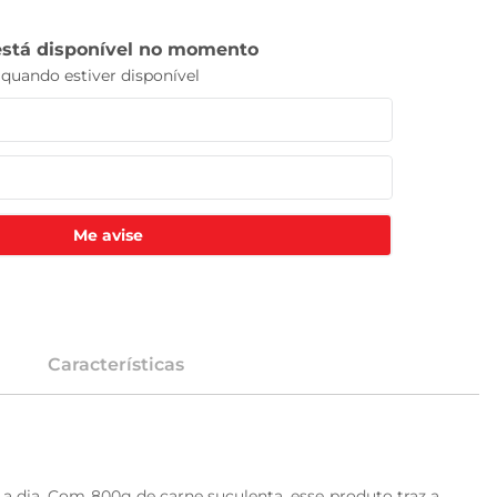
Me avise
Características
a dia. Com 800g de carne suculenta, esse produto traz a 