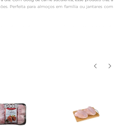
ões. Perfeita para almoços em família ou jantares com 
 de ervas frescas e especiarias, ele realça o gosto da 
a resulta em um prato que é ao mesmo tempo simples e 
a para quem tem uma rotina agitada, mas não abre mão de 
oras na cozinha.

dia. Aproveite essa opção saborosa e surpreendase com a 