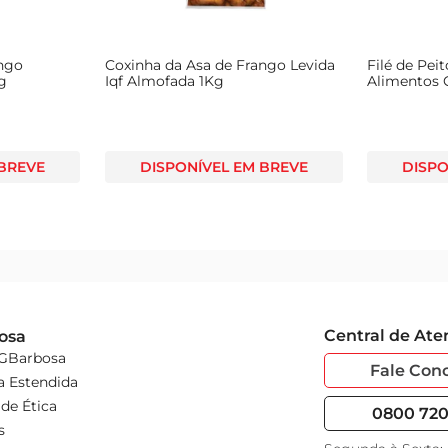
ango
Coxinha da Asa de Frango Levida
Filé de Pei
g
Iqf Almofada 1Kg
Alimentos 
 BREVE
DISPONÍVEL EM BREVE
DISPO
Central de At
osa
 GBarbosa
Fale Con
a Estendida
de Ética
0800 720 
s