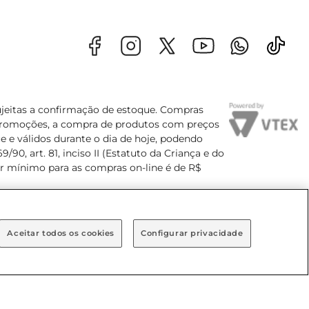
sujeitas a confirmação de estoque. Compras
s promoções, a compra de produtos com preços
e e válidos durante o dia de hoje, podendo
90, art. 81, inciso II (Estatuto da Criança e do
lor mínimo para as compras on-line é de R$
Aceitar todos os cookies
Configurar privacidade
Bairro Brooklin Paulista, na cidade de São Paulo - SP.