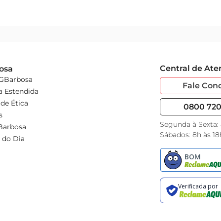
Central de At
osa
 GBarbosa
Fale Con
a Estendida
de Ética
0800 720 
s
Segunda à Sexta:
Barbosa
Sábados: 8h às 18
 do Dia