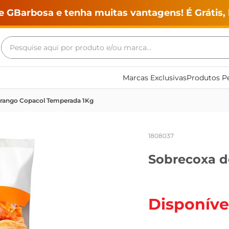
e GBarbosa e tenha muitas vantagens! É Grátis, 
Pesquise aqui por produto e/ou marca...
Termos mais buscados
Marcas Exclusivas
Produtos Pe
geladeira
Frango Copacol Temperada 1Kg
maquina lavar
fogao
1808037
café
Sobrecoxa d
cerveja
frango
leite
Disponíve
vinho
leite pó