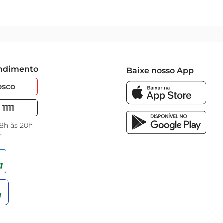
endimento
Baixe nosso App
osco
1111
 8h às 20h
h