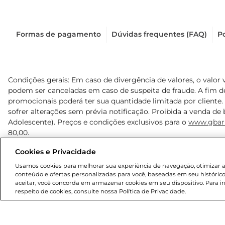
Formas de pagamento
Dúvidas frequentes (FAQ)
Po
Condições gerais: Em caso de divergência de valores, o valor 
podem ser canceladas em caso de suspeita de fraude. A fim 
promocionais poderá ter sua quantidade limitada por cliente.
sofrer alterações sem prévia notificação. Proibida a venda de b
Adolescente). Preços e condições exclusivos para o
www.gbar
80,00.
Cookies e Privacidade
© 2025 Copyright. Todos os direitos reservados Gbarbosa.
Usamos cookies para melhorar sua experiência de navegação, otimizar as 
conteúdo e ofertas personalizadas para você, baseadas em seu histórico
aceitar, você concorda em armazenar cookies em seu dispositivo. Para 
respeito de cookies, consulte nossa Política de Privacidade.
Cencosud Brasil Comercial SA.CNPJ sob n° 39.346.861/0350-3