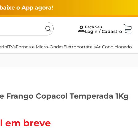
baixe o App agora!
rini
TVs
Fornos e Micro-Ondas
Eletroportáteis
Ar Condicionado
e Frango Copacol Temperada 1Kg
l em breve