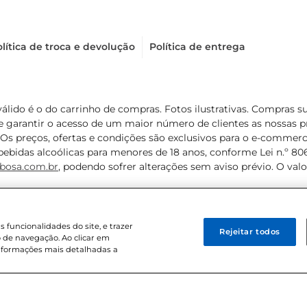
lítica de troca e devolução
Política de entrega
válido é o do carrinho de compras. Fotos ilustrativas. Compras 
de garantir o acesso de um maior número de clientes as nossa
 Os preços, ofertas e condições são exclusivos para o e-commerc
ebidas alcoólicas para menores de 18 anos, conforme Lei n.º 8069/
bosa.com.br
, podendo sofrer alterações sem aviso prévio. O va
funcionalidades do site, e trazer
Rejeitar todos
 de navegação. Ao clicar em
informações mais detalhadas a
8 . Sediada na Av. das Nações Unidas, 12.995, 21º andar, CEP: 04.578-000, 