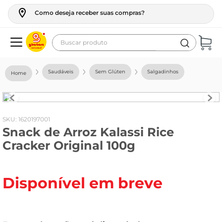
Como deseja receber suas compras?
Buscar produto
Termos mais buscados
Saudáveis
Sem Glúten
Salgadinhos
geladeira
maquina lavar
fogao
:
1620197001
Snack de Arroz Kalassi Rice
café
Cracker Original 100g
cerveja
frango
Disponível em breve
leite
vinho
leite pó