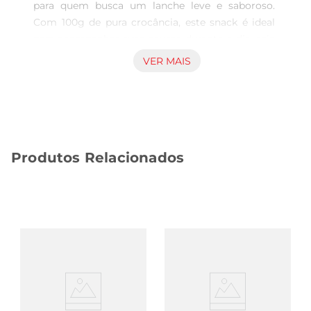
para quem busca um lanche leve e saboroso. 
Com 100g de pura crocância, este snack é ideal 
para acompanhar suas pausas durante o dia, seja 
no trabalho, em casa ou em passeios. Seu sabor 
VER MAIS
marcante e textura leve fazem dele uma opção 
irresistível para quem aprecia um lanche prático 
e nutritivo.

Ingredientes e benefícios  

Feito a partir de arroz de alta qualidade, o 
Produtos Relacionados
SnackKalassi é uma alternativa saudável aos 
snacks tradicionais. Além de ser uma fonte de 
energia, o arroz é conhecido por suas 
propriedades que ajudam a manter a saciedade. 
Este produto é livre de glúten, tornandose uma 
escolha adequada para pessoas com restrições 
alimentares. A combinação de sabor e benefícios 
nutricionais faz deste snack uma opção que 
agrada a todos.

Versatilidade no consumo  
