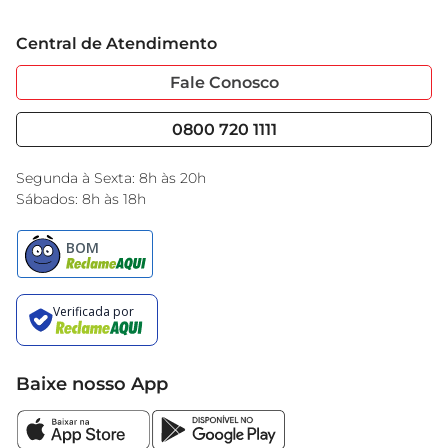
Grupo Cencosud
Trabalhe Conosco
Cartão GBarbosa
Central de Atendimento
Sobre Privacidade
Garantia Estendida
Portal do Fornecedo
Código de Ética
Fale Conosco
Nossas Lojas
Serviços
Cencosud Media
Blog GBarbosa
0800 720 1111
Black Friday
Encarte do Dia
Segunda à Sexta: 8h às 20h
Sábados: 8h às 18h
Baixe nosso App