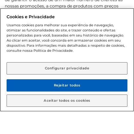
nossas promoções, a compra de produtos com preços
promocionais poderá ter sua quantidade limitada por
Cookies e Privacidade
cliente. Os preços, ofertas e condições são exclusivos para
o e-commerce e válidos durante o dia de hoje, podendo
Usamos cookies para melhorar sua experiência de navegação,
otimizar as funcionalidades do site, e trazer conteúdo e ofertas
sofrer alterações sem prévia notificação. Proibida a venda
personalizadas para você, baseadas em seu histórico de navegação.
de bebidas alcoólicas para menores de 18 anos, conforme
Ao clicar em aceitar, você concorda em armazenar cookies em seu
Lei n.º 8069/90, art. 81, inciso II (Estatuto da Criança e do
dispositivo. Para informações mais detalhadas a respeito de cookies,
Adolescente). Preços e condições exclusivos para o
consulte nossa Política de Privacidade.
www.gbarbosa.com.br
, podendo sofrer alterações sem
aviso prévio. O valor mínimo para as compras on-line é de
R$ 80,00.
Configurar privacidade
Rejeitar todos
© 2026 Copyright. Todos os direitos
reservados Gbarbosa.
Aceitar todos os cookies
Cencosud Brasil Comercial SA.CNPJ sob n° 39.346.861/0350-38 .
Sediada na Av. das Nações Unidas, 12.995, 21º andar, CEP: