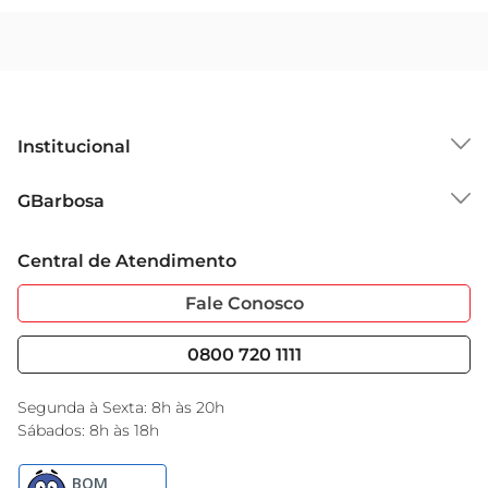
Institucional
Sobre o GBarbosa
GBarbosa
Grupo Cencosud
Trabalhe Conosco
Cartão GBarbosa
Central de Atendimento
Sobre Privacidade
Garantia Estendida
Portal do Fornecedo
Código de Ética
Fale Conosco
Nossas Lojas
Serviços
Cencosud Media
Blog GBarbosa
0800 720 1111
Black Friday
Encarte do Dia
Segunda à Sexta: 8h às 20h
Sábados: 8h às 18h