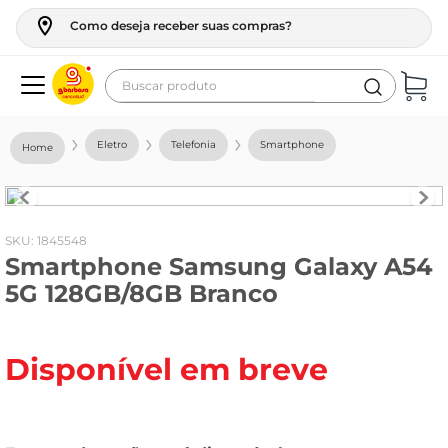
Como deseja receber suas compras?
Buscar produto
Termos mais buscados
Eletro
Telefonia
Smartphone
geladeira
maquina lavar
fogao
:
1845548
Smartphone Samsung Galaxy A54
café
5G 128GB/8GB Branco
cerveja
frango
Disponível em breve
leite
vinho
leite pó