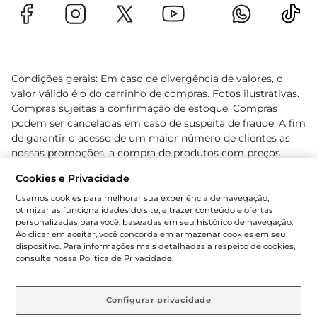
Condições gerais: Em caso de divergência de valores, o
valor válido é o do carrinho de compras. Fotos ilustrativas.
Compras sujeitas a confirmação de estoque. Compras
podem ser canceladas em caso de suspeita de fraude. A fim
de garantir o acesso de um maior número de clientes as
nossas promoções, a compra de produtos com preços
promocionais poderá ter sua quantidade limitada por
Cookies e Privacidade
cliente. Os preços, ofertas e condições são exclusivos para
o e-commerce e válidos durante o dia de hoje, podendo
Usamos cookies para melhorar sua experiência de navegação,
otimizar as funcionalidades do site, e trazer conteúdo e ofertas
sofrer alterações sem prévia notificação. Proibida a venda
personalizadas para você, baseadas em seu histórico de navegação.
de bebidas alcoólicas para menores de 18 anos, conforme
Ao clicar em aceitar, você concorda em armazenar cookies em seu
Lei n.º 8069/90, art. 81, inciso II (Estatuto da Criança e do
dispositivo. Para informações mais detalhadas a respeito de cookies,
Adolescente). Preços e condições exclusivos para o
consulte nossa Política de Privacidade.
www.gbarbosa.com.br
, podendo sofrer alterações sem
aviso prévio. O valor mínimo para as compras on-line é de
R$ 80,00.
Configurar privacidade