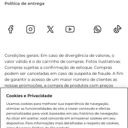
Política de entrega
Condições gerais: Em caso de divergência de valores, o
valor válido é o do carrinho de compras. Fotos ilustrativas.
Compras sujeitas a confirmação de estoque. Compras
podem ser canceladas em caso de suspeita de fraude. A fim
de garantir o acesso de um maior número de clientes as
nossas promoções, a compra de produtos com preços
promocionais poderá ter sua quantidade limitada por
Cookies e Privacidade
cliente. Os preços, ofertas e condições são exclusivos para
o e-commerce e válidos durante o dia de hoje, podendo
Usamos cookies para melhorar sua experiência de navegação,
otimizar as funcionalidades do site, e trazer conteúdo e ofertas
sofrer alterações sem prévia notificação. Proibida a venda
personalizadas para você, baseadas em seu histórico de navegação.
de bebidas alcoólicas para menores de 18 anos, conforme
Ao clicar em aceitar, você concorda em armazenar cookies em seu
Lei n.º 8069/90, art. 81, inciso II (Estatuto da Criança e do
dispositivo. Para informações mais detalhadas a respeito de cookies,
Adolescente). Preços e condições exclusivos para o