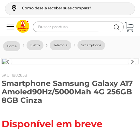
Como deseja receber suas compras?
Buscar produto
Termos mais buscados
Eletro
Telefonia
Smartphone
geladeira
maquina lavar
fogao
:
1882858
Smartphone Samsung Galaxy A17
café
Amoled90Hz/5000Mah 4G 256GB
cerveja
8GB Cinza
frango
leite
Disponível em breve
vinho
leite pó