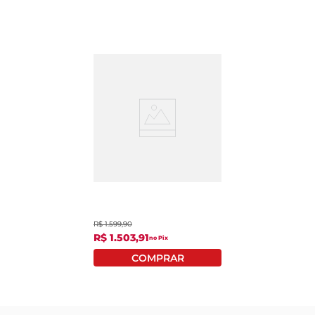
Smart Tv 40 Polegadas
Philco Led P40CRA
Roku Full Hd
R$
1
.
599
,
90
R$
1
.
503
,
91
no Pix