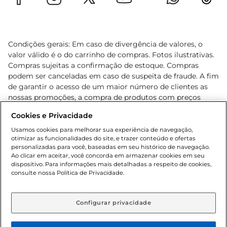
Condições gerais: Em caso de divergência de valores, o
valor válido é o do carrinho de compras. Fotos ilustrativas.
Compras sujeitas a confirmação de estoque. Compras
podem ser canceladas em caso de suspeita de fraude. A fim
de garantir o acesso de um maior número de clientes as
nossas promoções, a compra de produtos com preços
promocionais poderá ter sua quantidade limitada por
Cookies e Privacidade
cliente. Os preços, ofertas e condições são exclusivos para
o e-commerce e válidos durante o dia de hoje, podendo
Usamos cookies para melhorar sua experiência de navegação,
otimizar as funcionalidades do site, e trazer conteúdo e ofertas
sofrer alterações sem prévia notificação. Proibida a venda
personalizadas para você, baseadas em seu histórico de navegação.
de bebidas alcoólicas para menores de 18 anos, conforme
Ao clicar em aceitar, você concorda em armazenar cookies em seu
Lei n.º 8069/90, art. 81, inciso II (Estatuto da Criança e do
dispositivo. Para informações mais detalhadas a respeito de cookies,
Adolescente). Preços e condições exclusivos para o
consulte nossa Política de Privacidade.
www.gbarbosa.com.br
, podendo sofrer alterações sem
aviso prévio. O valor mínimo para as compras on-line é de
R$ 80,00.
Configurar privacidade