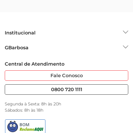
Institucional
Sobre o GBarbosa
GBarbosa
Grupo Cencosud
Trabalhe Conosco
Cartão GBarbosa
Central de Atendimento
Sobre Privacidade
Garantia Estendida
Portal do Fornecedo
Código de Ética
Fale Conosco
Nossas Lojas
Serviços
Cencosud Media
Blog GBarbosa
0800 720 1111
Black Friday
Encarte do Dia
Segunda à Sexta: 8h às 20h
Sábados: 8h às 18h