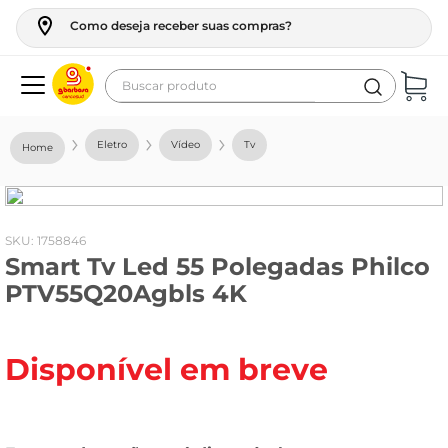
Como deseja receber suas compras?
Buscar produto
Termos mais buscados
Eletro
Vídeo
Tv
geladeira
maquina lavar
fogao
:
1758846
Smart Tv Led 55 Polegadas Philco
café
PTV55Q20Agbls 4K
cerveja
frango
Disponível em breve
leite
vinho
leite pó