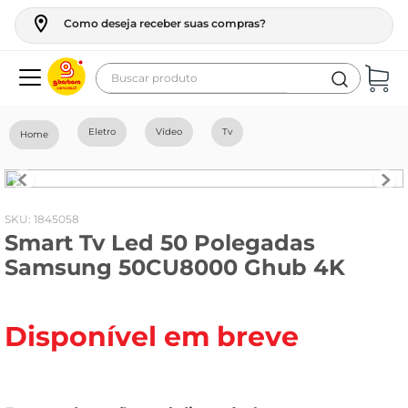
Como deseja receber suas compras?
Buscar produto
Termos mais buscados
Eletro
Vídeo
Tv
geladeira
maquina lavar
fogao
:
1845058
Smart Tv Led 50 Polegadas
café
Samsung 50CU8000 Ghub 4K
cerveja
frango
Disponível em breve
leite
vinho
leite pó