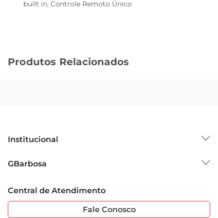
built in, Controle Remoto Único
Produtos Relacionados
Institucional
Sobre o GBarbosa
GBarbosa
Grupo Cencosud
Trabalhe Conosco
Cartão GBarbosa
Central de Atendimento
Sobre Privacidade
Garantia Estendida
Portal do Fornecedo
Código de Ética
Fale Conosco
Nossas Lojas
Serviços