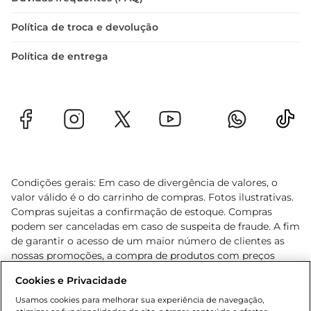
Política de troca e devolução
Política de entrega
Condições gerais: Em caso de divergência de valores, o
valor válido é o do carrinho de compras. Fotos ilustrativas.
Compras sujeitas a confirmação de estoque. Compras
podem ser canceladas em caso de suspeita de fraude. A fim
de garantir o acesso de um maior número de clientes as
nossas promoções, a compra de produtos com preços
promocionais poderá ter sua quantidade limitada por
Cookies e Privacidade
cliente. Os preços, ofertas e condições são exclusivos para
o e-commerce e válidos durante o dia de hoje, podendo
Usamos cookies para melhorar sua experiência de navegação,