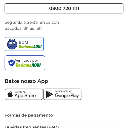
Cencosud Media
Blog GBarbosa
0800 720 1111
Black Friday
Encarte do Dia
Segunda à Sexta: 8h às 20h
Sábados: 8h às 18h
Baixe nosso App
Formas de pagamento
Dúvidas frequentes (FAQ)