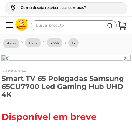
Como deseja receber suas compras?
Buscar produto
Termos mais buscados
Eletro
Vídeo
Tv
geladeira
maquina lavar
fogao
:
1848044
Smart TV 65 Polegadas Samsung
café
65CU7700 Led Gaming Hub UHD
cerveja
4K
frango
leite
Disponível em breve
vinho
leite pó