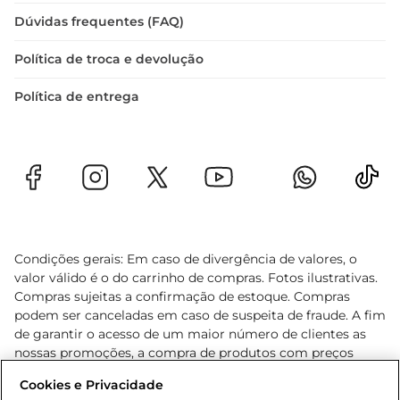
Dúvidas frequentes (FAQ)
Política de troca e devolução
Política de entrega
Condições gerais: Em caso de divergência de valores, o
valor válido é o do carrinho de compras. Fotos ilustrativas.
Compras sujeitas a confirmação de estoque. Compras
podem ser canceladas em caso de suspeita de fraude. A fim
de garantir o acesso de um maior número de clientes as
nossas promoções, a compra de produtos com preços
promocionais poderá ter sua quantidade limitada por
Cookies e Privacidade
cliente. Os preços, ofertas e condições são exclusivos para