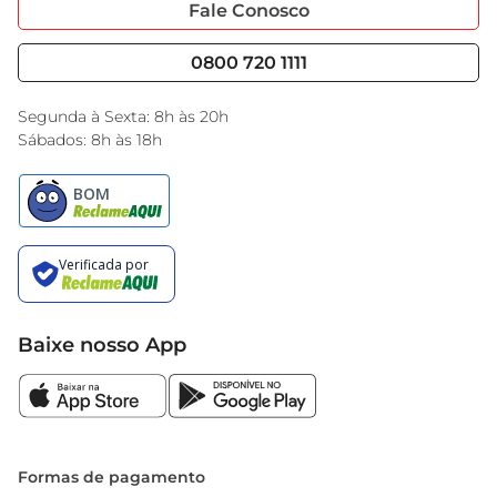
Código de Ética
Fale Conosco
Nossas Lojas
Serviços
Cencosud Media
Blog GBarbosa
0800 720 1111
Black Friday
Encarte do Dia
Segunda à Sexta: 8h às 20h
Sábados: 8h às 18h
Baixe nosso App
Formas de pagamento