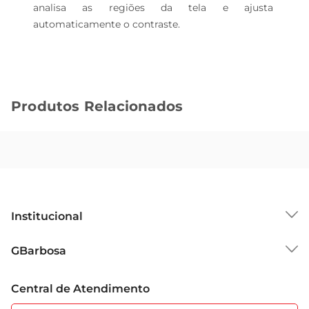
analisa as regiões da tela e ajusta 
automaticamente o contraste.
Produtos Relacionados
Institucional
Sobre o GBarbosa
GBarbosa
Grupo Cencosud
Trabalhe Conosco
Cartão GBarbosa
Central de Atendimento
Sobre Privacidade
Garantia Estendida
Portal do Fornecedo