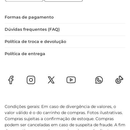
facilitando o controle dos dispositivos 
conectados com comandos de voz.

Formas de pagamento
Experiência Cinematográfica e para Jogos:

Dúvidas frequentes (FAQ)
 FILMMAKER MODE: Assista filmes exatamente 
Política de troca e devolução
como o diretor planejou, sem ajustes de textura 
ou qualidade.

Política de entrega
 Painel de Jogos e HGiG: Tenha acesso fácil às 
configurações de jogo e jogue com gráficos 
aprimorados para uma experiência de alta 
qualidade.

 Jogos na Nuvem: Acesse seus jogos favoritos via 
GeForce NOW e mergulhe em um universo de 
Condições gerais: Em caso de divergência de valores, o
aventuras.

valor válido é o do carrinho de compras. Fotos ilustrativas.
Compras sujeitas a confirmação de estoque. Compras
podem ser canceladas em caso de suspeita de fraude. A fim
Sustentabilidade:
