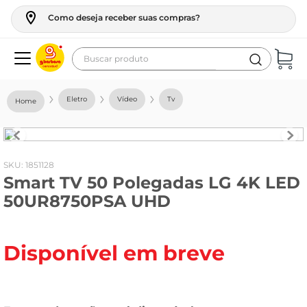
Como deseja receber suas compras?
Buscar produto
Termos mais buscados
Eletro
Vídeo
Tv
geladeira
maquina lavar
fogao
:
1851128
Smart TV 50 Polegadas LG 4K LED
café
50UR8750PSA UHD
cerveja
frango
Disponível em breve
leite
vinho
leite pó