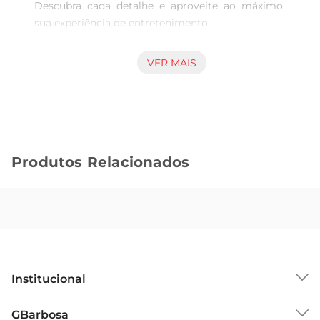
Descubra cada detalhe e aproveite ao máximo 
sua experiência de entretenimento.

Principais Funcionalidades:

VER MAIS
 Resolução 4K UHD: Desfrute de imagens com 
clareza impressionante e cores vibrantes, graças 
à tecnologia HDR10 Pro que otimiza o brilho e os 
detalhes.

Produtos Relacionados
 Processador 5 AI 4K Gen6: Proporciona uma 
visualização imersiva, aprimorandotanto a 
qualidade da imagem quanto o desempenho da 
TV.

 AI Sound Pro: Com som surround virtual 5.1.2, o 
Institucional
áudio é ajustado automaticamente para oferecer 
uma experiência sonora envolvente, perfeita para 
Sobre o GBarbosa
GBarbosa
filmes, músicas e jogos.
