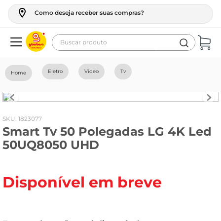
Como deseja receber suas compras?
Buscar produto
Termos mais buscados
Eletro
Vídeo
Tv
geladeira
maquina lavar
fogao
:
1823077
Smart Tv 50 Polegadas LG 4K Led
café
50UQ8050 UHD
cerveja
frango
Disponível em breve
leite
vinho
celular