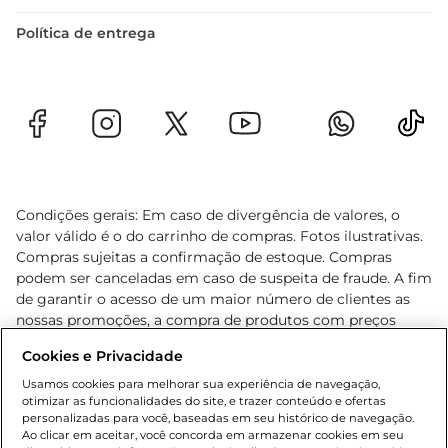
Política de entrega
Condições gerais: Em caso de divergência de valores, o
valor válido é o do carrinho de compras. Fotos ilustrativas.
Compras sujeitas a confirmação de estoque. Compras
podem ser canceladas em caso de suspeita de fraude. A fim
de garantir o acesso de um maior número de clientes as
nossas promoções, a compra de produtos com preços
promocionais poderá ter sua quantidade limitada por
Cookies e Privacidade
cliente. Os preços, ofertas e condições são exclusivos para
o e-commerce e válidos durante o dia de hoje, podendo
Usamos cookies para melhorar sua experiência de navegação,
otimizar as funcionalidades do site, e trazer conteúdo e ofertas
sofrer alterações sem prévia notificação. Proibida a venda
personalizadas para você, baseadas em seu histórico de navegação.
de bebidas alcoólicas para menores de 18 anos, conforme
Ao clicar em aceitar, você concorda em armazenar cookies em seu
Lei n.º 8069/90, art. 81, inciso II (Estatuto da Criança e do