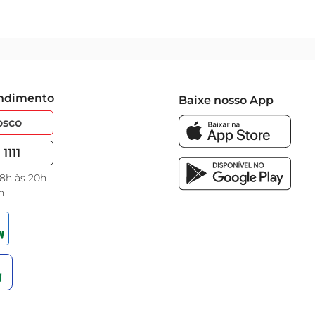
endimento
Baixe nosso App
osco
1111
 8h às 20h
h