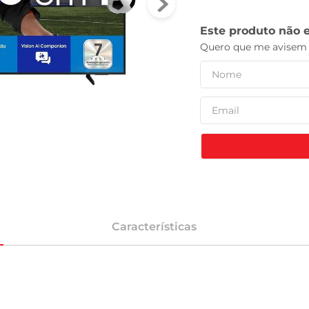
tv
Características