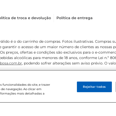
lítica de troca e devolução
Política de entrega
válido é o do carrinho de compras. Fotos ilustrativas. Compras 
de garantir o acesso de um maior número de clientes as nossa
 Os preços, ofertas e condições são exclusivos para o e-commerc
ebidas alcoólicas para menores de 18 anos, conforme Lei n.º 8069/
bosa.com.br
, podendo sofrer alterações sem aviso prévio. O va
funcionalidades do site, e trazer
Rejeitar todos
 de navegação. Ao clicar em
informações mais detalhadas a
8 . Sediada na Av. das Nações Unidas, 12.995, 21º andar, CEP: 04.578-000, 