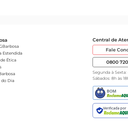
Central de At
osa
 GBarbosa
Fale Con
a Estendida
de Ética
0800 720 
s
Segunda à Sexta:
Barbosa
Sábados: 8h às 18
 do Dia