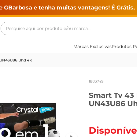
e GBarbosa e tenha muitas vantagens! É Grátis, 
Pesquise aqui por produto e/ou marca...
Termos mais buscados
Marcas Exclusivas
Produtos Pe
geladeira
d UN43U86 Uhd 4K
maquina lavar
fogao
1883749
café
Smart Tv 43
cerveja
UN43U86 Uh
frango
leite
vinho
Disponíve
leite pó