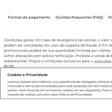
Formas de pagamento
Dúvidas frequentes (FAQ)
Po
Condições gerais: Em caso de divergência de valores, o valor 
podem ser canceladas em caso de suspeita de fraude. A fim 
promocionais poderá ter sua quantidade limitada por cliente.
sofrer alterações sem prévia notificação. Proibida a venda de b
Adolescente). Preços e condições exclusivos para o
www.gbar
80,00.
Cookies e Privacidade
© 2025 Copyright. Todos os direitos reservados Gbarbosa.
Usamos cookies para melhorar sua experiência de navegação, otimizar as 
conteúdo e ofertas personalizadas para você, baseadas em seu histórico
aceitar, você concorda em armazenar cookies em seu dispositivo. Para 
respeito de cookies, consulte nossa Política de Privacidade.
Cencosud Brasil Comercial SA.CNPJ sob n° 39.346.861/0350-3