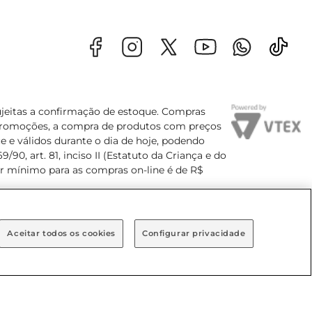
sujeitas a confirmação de estoque. Compras
s promoções, a compra de produtos com preços
e e válidos durante o dia de hoje, podendo
90, art. 81, inciso II (Estatuto da Criança e do
lor mínimo para as compras on-line é de R$
Aceitar todos os cookies
Configurar privacidade
Bairro Brooklin Paulista, na cidade de São Paulo - SP.