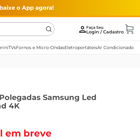
baixe o App agora!
rini
TVs
Fornos e Micro-Ondas
Eletroportáteis
Ar Condicionado
 Polegadas Samsung Led
d 4K
l em breve