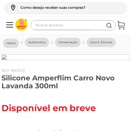
Como deseja receber suas compras?
Buscar produto
Termos mais buscados
Automotivo
Conservação
Cera E Silicone
geladeira
maquina lavar
fogao
:
1853245
Silicone Amperflim Carro Novo
café
Lavanda 300ml
cerveja
frango
Disponível em breve
leite
vinho
leite pó