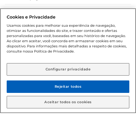
Dúvidas frequentes (FAQ)
Cookies e Privacidade
Política de troca e devolução
Usamos cookies para melhorar sua experiência de navegação,
otimizar as funcionalidades do site, e trazer conteúdo e ofertas
Política de entrega
personalizadas para você, baseadas em seu histórico de navegação.
Ao clicar em aceitar, você concorda em armazenar cookies em seu
dispositivo. Para informações mais detalhadas a respeito de cookies,
consulte nossa Política de Privacidade.
Configurar privacidade
Rejeitar todos
Condições gerais: Em caso de divergência de valores, o
valor válido é o do carrinho de compras. Fotos ilustrativas.
Aceitar todos os cookies
Compras sujeitas a confirmação de estoque. Compras
podem ser canceladas em caso de suspeita de fraude. A fim
de garantir o acesso de um maior número de clientes as
nossas promoções, a compra de produtos com preços
promocionais poderá ter sua quantidade limitada por