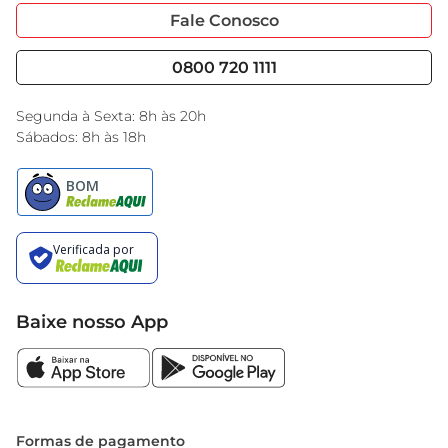
Portal do Fornecedo
Código de Ética
Fale Conosco
Nossas Lojas
Serviços
Cencosud Media
Blog GBarbosa
0800 720 1111
Black Friday
Encarte do Dia
Segunda à Sexta: 8h às 20h
Sábados: 8h às 18h
Baixe nosso App
Formas de pagamento