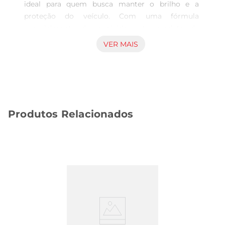
ideal para quem busca manter o brilho e a 
proteção do veículo. Com uma fórmula 
especialmente desenvolvida, este produto de 
300ml proporciona um acabamento impecável, 
VER MAIS
realçando a beleza da pintura e dos acabamentos 
plásticos do carro. Éperfeito para quem deseja 
um aspecto de carro novo, mesmo após meses 
de uso.

Fácil aplicação e resultados visíveis  

Produtos Relacionados
A aplicação do Silicone Amperflim é simples e 
prática. Basta borrifar o produto na superfície 
desejada e espalhar com um pano limpo e macio. 
Em poucos minutos, você notará a diferença: um 
brilho intenso e uma camada de proteção que 
ajuda a repelir sujeira e poeira. Ideal parauso em 
carros, motos e até em acessórios automotivos, 
garantindo um visual sempre impecável.

Proteção duradoura  

Além de proporcionar um brilho excepcional, o 