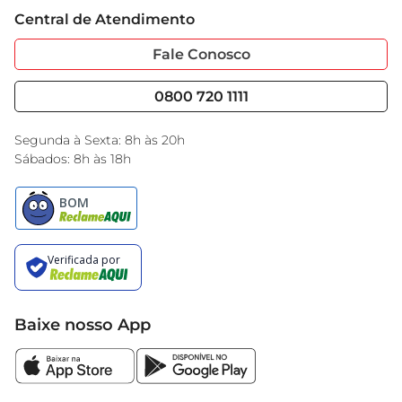
Trabalhe Conosco
Cartão GBarbosa
Central de Atendimento
Sobre Privacidade
Garantia Estendida
Portal do Fornecedo
Código de Ética
Fale Conosco
Nossas Lojas
Serviços
Cencosud Media
Blog GBarbosa
0800 720 1111
Black Friday
Encarte do Dia
Segunda à Sexta: 8h às 20h
Sábados: 8h às 18h
Baixe nosso App