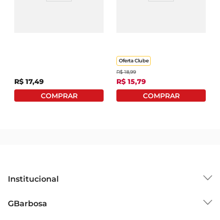
Shampoo Johnson'S
Shampoo Infantil
Kids 2 Em 1 180ml
Palmolive Kids Trolls
Para Cabelo Crespo
350ml
Oferta Clube
R$
18
,
99
R$
17
,
49
R$
15
,
79
Institucional
Sobre o GBarbosa
GBarbosa
Grupo Cencosud