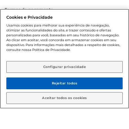
Formas de pagamento
Cookies e Privacidade
Dúvidas frequentes (FAQ)
Usamos cookies para melhorar sua experiência de navegação,
otimizar as funcionalidades do site, e trazer conteúdo e ofertas
Política de troca e devolução
personalizadas para você, baseadas em seu histórico de navegação.
Ao clicar em aceitar, você concorda em armazenar cookies em seu
dispositivo. Para informações mais detalhadas a respeito de cookies,
Política de entrega
consulte nossa Política de Privacidade.
Configurar privacidade
Rejeitar todos
Condições gerais: Em caso de divergência de valores, o
Aceitar todos os cookies
valor válido é o do carrinho de compras. Fotos ilustrativas.
Compras sujeitas a confirmação de estoque. Compras
podem ser canceladas em caso de suspeita de fraude. A fim
de garantir o acesso de um maior número de clientes as
nossas promoções, a compra de produtos com preços