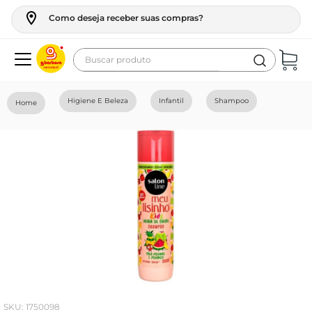
Como deseja receber suas compras?
Buscar produto
Termos mais buscados
Higiene E Beleza
Infantil
Shampoo
geladeira
maquina lavar
fogao
café
cerveja
frango
leite
vinho
:
1750098
leite pó