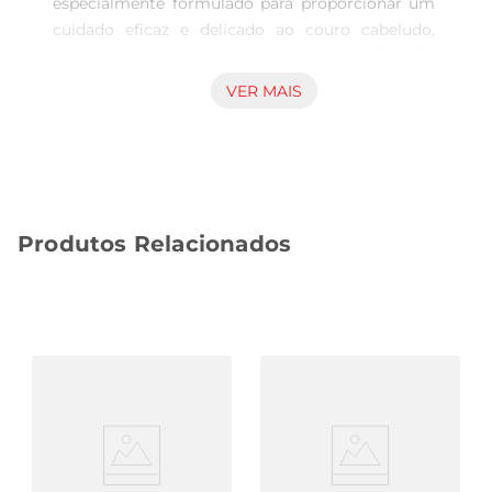
especialmente formulado para proporcionar um 
cuidado eficaz e delicado ao couro cabeludo, 
combatendo a caspa desde a primeira aplicação. 
Com uma fórmula suave, ele limpa 
VER MAIS
profundamente os fios, removendo impurezas e 
resíduos, enquanto ajuda a manter a saúde do 
couro cabeludo. Ideal para o uso diário, este 
shampoo é perfeito para quem busca um cabelo 
livre de caspa e com aparência saudável.

Produtos Relacionados
Fórmula enriquecida  

Este shampoo contém ingredientes ativos que 
atuam diretamente na causa da caspa, 
promovendo um couro cabeludo equilibrado e 
saudável. Sua fórmula é enriquecida com 
componentes que ajudam a hidratar os fios, 
proporcionando maciez e brilho. Além disso, o 
Shampoo Clear Vini Jr é dermatologicamente 
testado, garantindo segurança e eficácia para 
todos os tipos de cabelo.
