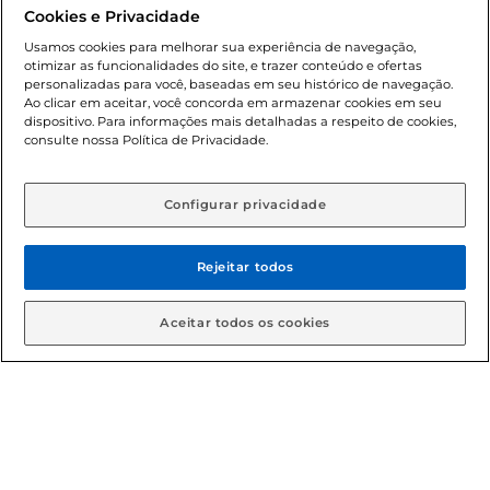
promocionais poderá ter sua quantidade limitada por
Cookies e Privacidade
cliente. Os preços, ofertas e condições são exclusivos para
o e-commerce e válidos durante o dia de hoje, podendo
Usamos cookies para melhorar sua experiência de navegação,
otimizar as funcionalidades do site, e trazer conteúdo e ofertas
sofrer alterações sem prévia notificação. Proibida a venda
personalizadas para você, baseadas em seu histórico de navegação.
de bebidas alcoólicas para menores de 18 anos, conforme
Ao clicar em aceitar, você concorda em armazenar cookies em seu
Lei n.º 8069/90, art. 81, inciso II (Estatuto da Criança e do
dispositivo. Para informações mais detalhadas a respeito de cookies,
Adolescente). Preços e condições exclusivos para o
consulte nossa Política de Privacidade.
www.gbarbosa.com.br
, podendo sofrer alterações sem
aviso prévio. O valor mínimo para as compras on-line é de
R$ 80,00.
Configurar privacidade
Rejeitar todos
© 2026 Copyright. Todos os direitos
reservados Gbarbosa.
Aceitar todos os cookies
Cencosud Brasil Comercial SA.CNPJ sob n° 39.346.861/0350-38 .
Sediada na Av. das Nações Unidas, 12.995, 21º andar, CEP:
04.578-000, Bairro Brooklin Paulista, na cidade de São Paulo -
SP.