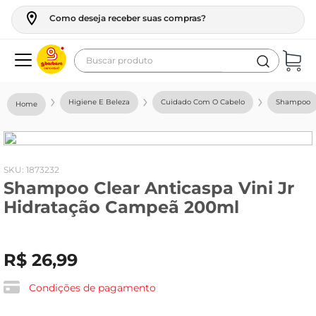
Como deseja receber suas compras?
Buscar produto
Termos mais buscados
Higiene E Beleza
Cuidado Com O Cabelo
Shampoo
geladeira
maquina lavar
fogao
:
1873232
Shampoo Clear Anticaspa Vini Jr
café
Hidratação Campeã 200ml
cerveja
frango
R$
26
,
99
vinho
leite
Condições de pagamento
tv