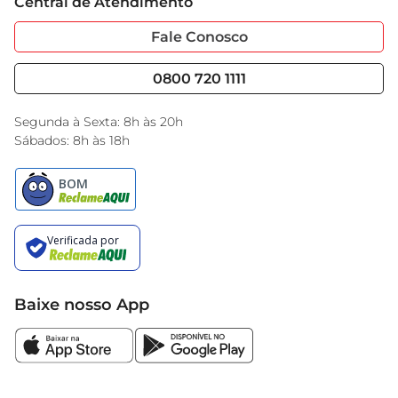
Central de Atendimento
Sobre Privacidade
Garantia Estendida
saúde dos seus cabelos
Portal do Fornecedo
Código de Ética
Fale Conosco
Nossas Lojas
Serviços
Cencosud Media
Blog GBarbosa
0800 720 1111
Black Friday
Encarte do Dia
Segunda à Sexta: 8h às 20h
Sábados: 8h às 18h
Baixe nosso App