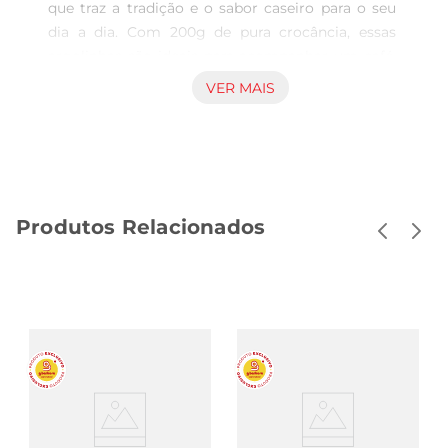
que traz a tradição e o sabor caseiro para o seu 
dia a dia. Com 200g de pura crocância, essas 
argolinhas são ideais para acompanhar um café, 
um chá ou até mesmo para um lanche rápido. 
VER MAIS
Cada mordida revela uma textura leve e um 
sabor que remete às receitasde família, tornando 
cada momento mais especial.

Ingredientes de Qualidade

Produzido com ingredientes selecionados, o 
Produtos Relacionados
Sequilho Lade Casa Argolinha é feito com uma 
combinação perfeita de amido de milho, açúcar e 
gordura vegetal, garantindo um sabor 
inconfundível e uma textura que derrete na boca. 
Não contém conservantes, o que o torna uma 
opção mais saudável e saborosa para quem 
busca um lanche prático e delicioso.

Versatilidade no Seu Dia a Dia

Essas argolinhas são extremamente versáteis e 
podem ser consumidas em diversas ocasiões. 