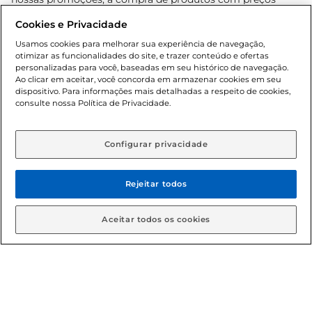
promocionais poderá ter sua quantidade limitada por
Cookies e Privacidade
cliente. Os preços, ofertas e condições são exclusivos para
o e-commerce e válidos durante o dia de hoje, podendo
Usamos cookies para melhorar sua experiência de navegação,
otimizar as funcionalidades do site, e trazer conteúdo e ofertas
sofrer alterações sem prévia notificação. Proibida a venda
personalizadas para você, baseadas em seu histórico de navegação.
de bebidas alcoólicas para menores de 18 anos, conforme
Ao clicar em aceitar, você concorda em armazenar cookies em seu
Lei n.º 8069/90, art. 81, inciso II (Estatuto da Criança e do
dispositivo. Para informações mais detalhadas a respeito de cookies,
Adolescente). Preços e condições exclusivos para o
consulte nossa Política de Privacidade.
www.gbarbosa.com.br
, podendo sofrer alterações sem
aviso prévio. O valor mínimo para as compras on-line é de
R$ 80,00.
Configurar privacidade
Rejeitar todos
© 2026 Copyright. Todos os direitos
reservados Gbarbosa.
Aceitar todos os cookies
Cencosud Brasil Comercial SA.CNPJ sob n° 39.346.861/0350-38 .
Sediada na Av. das Nações Unidas, 12.995, 21º andar, CEP:
04.578-000, Bairro Brooklin Paulista, na cidade de São Paulo -