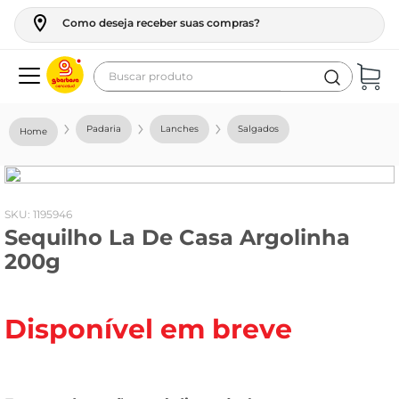
Como deseja receber suas compras?
Buscar produto
Termos mais buscados
Padaria
Lanches
Salgados
geladeira
maquina lavar
fogao
:
1195946
Sequilho La De Casa Argolinha
café
200g
cerveja
frango
Disponível em breve
leite
vinho
leite pó