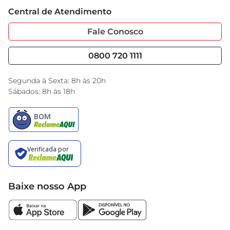
Trabalhe Conosco
Cartão GBarbosa
Central de Atendimento
Sobre Privacidade
Garantia Estendida
Portal do Fornecedo
Código de Ética
Fale Conosco
Nossas Lojas
Serviços
Cencosud Media
Blog GBarbosa
0800 720 1111
Black Friday
Encarte do Dia
Segunda à Sexta: 8h às 20h
Sábados: 8h às 18h
Baixe nosso App