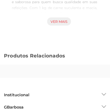
e saborosa para quem busca qualidade em suas 
refeições. Com 1 kg de carne suculenta e macia, 
esse corte é ideal para diversas preparações, 
desde grelhados até ensopados. Sua textura 
VER MAIS
delicada permite que absorva bem os temperos, 
garantindo pratos cheios de sabor e aroma.

Preparação simples e rápida  

Esse corte de frango é perfeito para o dia a dia, 
pois pode ser preparado de várias maneiras. Seja 
Produtos Relacionados
no forno, na frigideira ou na churrasqueira, o 
Sassami de Frango Tijuca se destaca pela rapidez 
no cozimento e pela facilidade de manuseio. É 
uma ótima escolha para quem tem uma rotina 
agitada, mas não abre mão de uma alimentação 
saborosa e nutritiva.

Qualidade garantida  

Institucional
Produzido com rigorosos padrões de qualidade, o 
Sassami de Frango Tijuca é congelado para 
Sobre o GBarbosa
GBarbosa
preservar suas características e frescor. Isso 