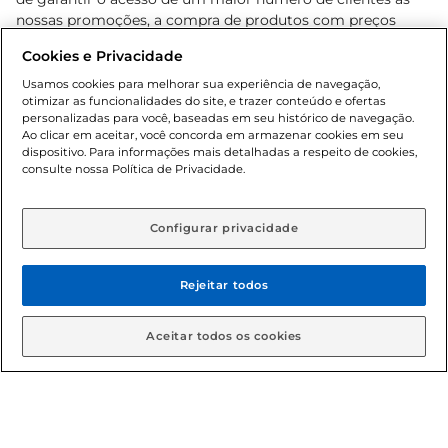
nossas promoções, a compra de produtos com preços
promocionais poderá ter sua quantidade limitada por
Cookies e Privacidade
cliente. Os preços, ofertas e condições são exclusivos para
o e-commerce e válidos durante o dia de hoje, podendo
Usamos cookies para melhorar sua experiência de navegação,
otimizar as funcionalidades do site, e trazer conteúdo e ofertas
sofrer alterações sem prévia notificação. Proibida a venda
personalizadas para você, baseadas em seu histórico de navegação.
de bebidas alcoólicas para menores de 18 anos, conforme
Ao clicar em aceitar, você concorda em armazenar cookies em seu
Lei n.º 8069/90, art. 81, inciso II (Estatuto da Criança e do
dispositivo. Para informações mais detalhadas a respeito de cookies,
Adolescente). Preços e condições exclusivos para o
consulte nossa Política de Privacidade.
www.gbarbosa.com.br
, podendo sofrer alterações sem
aviso prévio. O valor mínimo para as compras on-line é de
R$ 80,00.
Configurar privacidade
Rejeitar todos
© 2026 Copyright. Todos os direitos
reservados Gbarbosa.
Aceitar todos os cookies
Cencosud Brasil Comercial SA.CNPJ sob n° 39.346.861/0350-38 .
Sediada na Av. das Nações Unidas, 12.995, 21º andar, CEP: