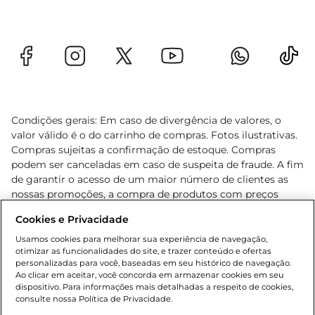
Condições gerais: Em caso de divergência de valores, o
valor válido é o do carrinho de compras. Fotos ilustrativas.
Compras sujeitas a confirmação de estoque. Compras
podem ser canceladas em caso de suspeita de fraude. A fim
de garantir o acesso de um maior número de clientes as
nossas promoções, a compra de produtos com preços
promocionais poderá ter sua quantidade limitada por
Cookies e Privacidade
cliente. Os preços, ofertas e condições são exclusivos para
o e-commerce e válidos durante o dia de hoje, podendo
Usamos cookies para melhorar sua experiência de navegação,
otimizar as funcionalidades do site, e trazer conteúdo e ofertas
sofrer alterações sem prévia notificação. Proibida a venda
personalizadas para você, baseadas em seu histórico de navegação.
de bebidas alcoólicas para menores de 18 anos, conforme
Ao clicar em aceitar, você concorda em armazenar cookies em seu
Lei n.º 8069/90, art. 81, inciso II (Estatuto da Criança e do
dispositivo. Para informações mais detalhadas a respeito de cookies,
Adolescente). Preços e condições exclusivos para o
consulte nossa Política de Privacidade.
www.gbarbosa.com.br
, podendo sofrer alterações sem