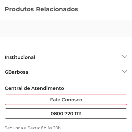
Produtos Relacionados
Institucional
Sobre o GBarbosa
GBarbosa
Grupo Cencosud
Trabalhe Conosco
Cartão GBarbosa
Central de Atendimento
Sobre Privacidade
Garantia Estendida
Portal do Fornecedo
Código de Ética
Fale Conosco
Nossas Lojas
Serviços
Cencosud Media
Blog GBarbosa
0800 720 1111
Black Friday
Encarte do Dia
Segunda à Sexta: 8h às 20h