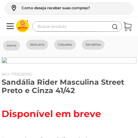
Como deseja receber suas compras?
Buscar produto
Termos mais buscados
Vestuário
Calçados
Sandálias
geladeira
maquina lavar
fogao
:
1751222002
Sandália Rider Masculina Street
café
Preto e Cinza 41/42
cerveja
frango
Disponível em breve
leite
vinho
celular