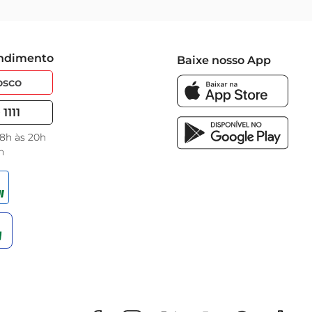
endimento
Baixe nosso App
osco
1111
 8h às 20h
h