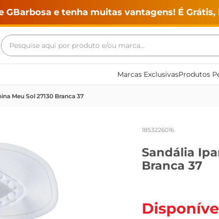
e GBarbosa e tenha muitas vantagens! É Grátis, 
Pesquise aqui por produto e/ou marca...
Termos mais buscados
Marcas Exclusivas
Produtos Pe
geladeira
ina Meu Sol 27130 Branca 37
maquina lavar
fogao
1853226016
café
Sandália Ip
cerveja
Branca 37
frango
vinho
leite
Disponíve
tv