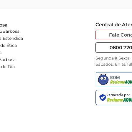
Central de At
osa
 GBarbosa
Fale Con
a Estendida
de Ética
0800 720 
s
Segunda à Sexta:
Barbosa
Sábados: 8h às 18
 do Dia