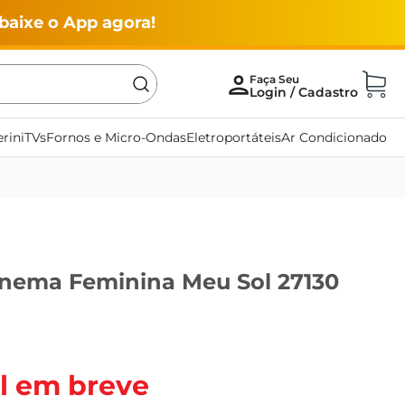
baixe o App agora!
rini
TVs
Fornos e Micro-Ondas
Eletroportáteis
Ar Condicionado
anema Feminina Meu Sol 27130
l em breve