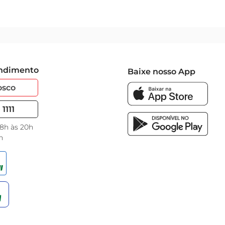
endimento
Baixe nosso App
osco
1111
 8h às 20h
h