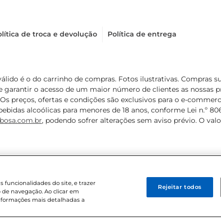
lítica de troca e devolução
Política de entrega
válido é o do carrinho de compras. Fotos ilustrativas. Compras 
de garantir o acesso de um maior número de clientes as nossa
 Os preços, ofertas e condições são exclusivos para o e-commerc
ebidas alcoólicas para menores de 18 anos, conforme Lei n.º 8069/
bosa.com.br
, podendo sofrer alterações sem aviso prévio. O va
funcionalidades do site, e trazer
Rejeitar todos
 de navegação. Ao clicar em
informações mais detalhadas a
8 . Sediada na Av. das Nações Unidas, 12.995, 21º andar, CEP: 04.578-000, 