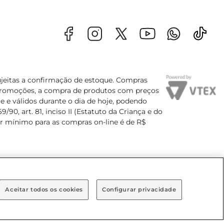
sujeitas a confirmação de estoque. Compras
s promoções, a compra de produtos com preços
e e válidos durante o dia de hoje, podendo
90, art. 81, inciso II (Estatuto da Criança e do
lor mínimo para as compras on-line é de R$
Aceitar todos os cookies
Configurar privacidade
Bairro Brooklin Paulista, na cidade de São Paulo - SP.