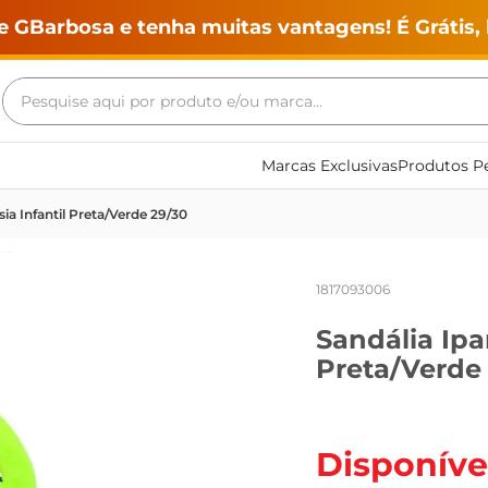
e GBarbosa e tenha muitas vantagens! É Grátis, 
Pesquise aqui por produto e/ou marca...
Termos mais buscados
Marcas Exclusivas
Produtos Pe
geladeira
ia Infantil Preta/Verde 29/30
maquina lavar
fogao
1817093006
café
Sandália Ipa
cerveja
Preta/Verde
frango
leite
vinho
Disponíve
leite pó