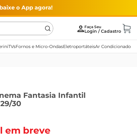
baixe o App agora!
rini
TVs
Fornos e Micro-Ondas
Eletroportáteis
Ar Condicionado
nema Fantasia Infantil
 29/30
l em breve