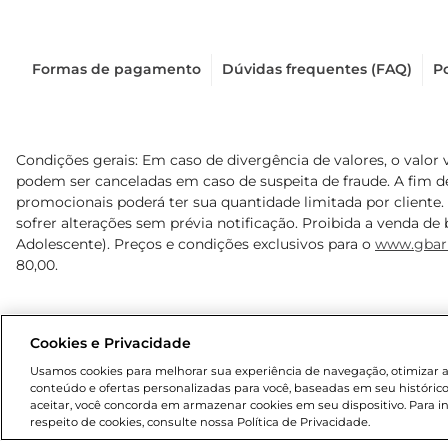
Formas de pagamento
Dúvidas frequentes (FAQ)
Po
Condições gerais: Em caso de divergência de valores, o valor 
podem ser canceladas em caso de suspeita de fraude. A fim 
promocionais poderá ter sua quantidade limitada por cliente.
sofrer alterações sem prévia notificação. Proibida a venda de b
Adolescente). Preços e condições exclusivos para o
www.gbar
80,00.
© 2025 Copyright. Todos os direitos reservados Gbarbosa.
Cookies e Privacidade
Usamos cookies para melhorar sua experiência de navegação, otimizar as 
conteúdo e ofertas personalizadas para você, baseadas em seu histórico
aceitar, você concorda em armazenar cookies em seu dispositivo. Para 
respeito de cookies, consulte nossa Política de Privacidade.
Cencosud Brasil Comercial SA.CNPJ sob n° 39.346.861/0350-3