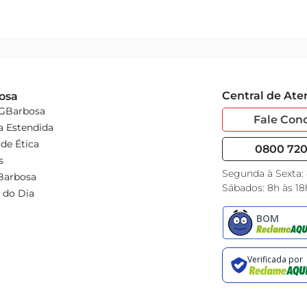
Central de At
osa
 GBarbosa
Fale Con
a Estendida
de Ética
0800 720 
s
Segunda à Sexta:
Barbosa
Sábados: 8h às 18
 do Dia