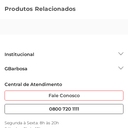
Produtos Relacionados
Institucional
Sobre o GBarbosa
GBarbosa
Grupo Cencosud
Trabalhe Conosco
Cartão GBarbosa
Central de Atendimento
Sobre Privacidade
Garantia Estendida
Portal do Fornecedo
Código de Ética
Fale Conosco
Nossas Lojas
Serviços
Cencosud Media
Blog GBarbosa
0800 720 1111
Black Friday
Encarte do Dia
Segunda à Sexta: 8h às 20h