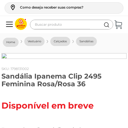
Como deseja receber suas compras?
Buscar produto
Termos mais buscados
Vestuário
Calçados
Sandálias
geladeira
maquina lavar
fogao
:
1798131002
Sandália Ipanema Clip 2495
café
Feminina Rosa/Rosa 36
cerveja
frango
Disponível em breve
leite
vinho
leite pó