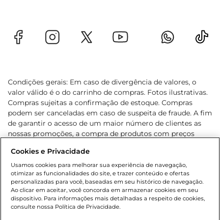
Condições gerais: Em caso de divergência de valores, o
valor válido é o do carrinho de compras. Fotos ilustrativas.
Compras sujeitas a confirmação de estoque. Compras
podem ser canceladas em caso de suspeita de fraude. A fim
de garantir o acesso de um maior número de clientes as
nossas promoções, a compra de produtos com preços
promocionais poderá ter sua quantidade limitada por
Cookies e Privacidade
cliente. Os preços, ofertas e condições são exclusivos para
o e-commerce e válidos durante o dia de hoje, podendo
Usamos cookies para melhorar sua experiência de navegação,
otimizar as funcionalidades do site, e trazer conteúdo e ofertas
sofrer alterações sem prévia notificação. Proibida a venda
personalizadas para você, baseadas em seu histórico de navegação.
de bebidas alcoólicas para menores de 18 anos, conforme
Ao clicar em aceitar, você concorda em armazenar cookies em seu
Lei n.º 8069/90, art. 81, inciso II (Estatuto da Criança e do
dispositivo. Para informações mais detalhadas a respeito de cookies,
Adolescente). Preços e condições exclusivos para o
consulte nossa Política de Privacidade.
www.gbarbosa.com.br
, podendo sofrer alterações sem