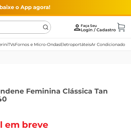
baixe o App agora!
rini
TVs
Fornos e Micro-Ondas
Eletroportáteis
Ar Condicionado
endene Feminina Clássica Tan
40
l em breve