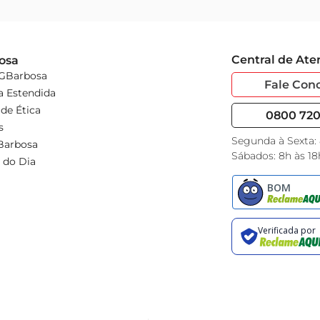
Central de At
osa
 GBarbosa
Fale Con
a Estendida
de Ética
0800 720 
s
Segunda à Sexta:
Barbosa
Sábados: 8h às 18
 do Dia