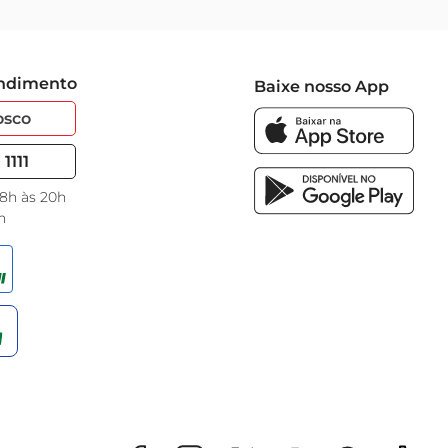
endimento
Baixe nosso App
osco
1111
 8h às 20h
h