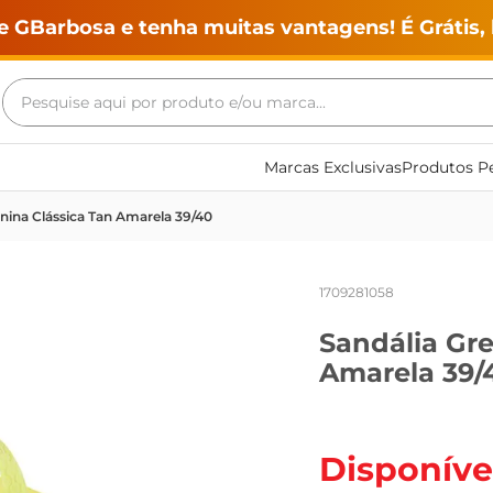
e GBarbosa e tenha muitas vantagens! É Grátis, 
Pesquise aqui por produto e/ou marca...
Termos mais buscados
Marcas Exclusivas
Produtos Pe
geladeira
nina Clássica Tan Amarela 39/40
maquina lavar
fogao
1709281058
café
Sandália Gr
cerveja
Amarela 39/
frango
vinho
leite
Disponíve
tv