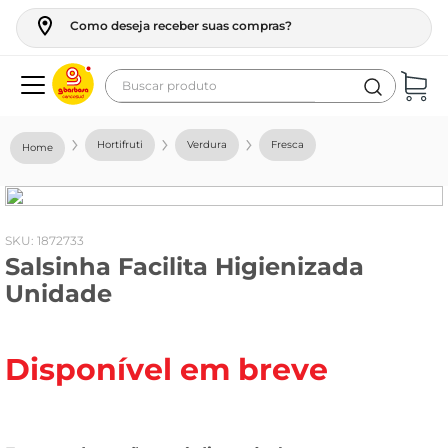
Como deseja receber suas compras?
Buscar produto
Termos mais buscados
Hortifruti
Verdura
Fresca
geladeira
maquina lavar
fogao
:
1872733
Salsinha Facilita Higienizada
café
Unidade
cerveja
frango
Disponível em breve
leite
vinho
leite pó