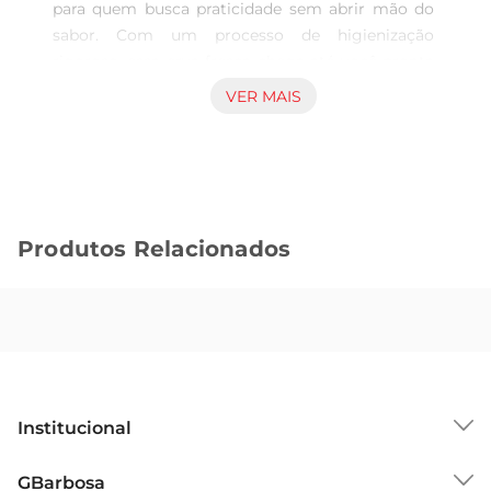
para quem busca praticidade sem abrir mão do 
sabor. Com um processo de higienização 
rigoroso, essa erva fresca chega até você pronta 
para ser utilizada em suas receitas, garantindo 
VER MAIS
um toque especial em pratos do dia a dia. Seja 
em saladas, molhos ou como guarnição, a 
salsinha traz um frescor inconfundível que realça 
o sabor dos alimentos.

Praticidade no preparo 

Produtos Relacionados
Com a Salsinha Facilita, você elimina o trabalho 
de lavar e cortar, economizando tempo na 
cozinha. A embalagem contém porções ideais 
para o uso diário, permitindo que você tenha 
sempre à mão um ingrediente fresco e saboroso. 
Ideal para quem tem uma rotina agitada, essa 
salsinha é perfeita para dar aquele toque especial 
Institucional
em suas refeições sem complicações.

Versatilidade nas receitas  

Sobre o GBarbosa
GBarbosa
Essaerva é extremamente versátil e pode ser 