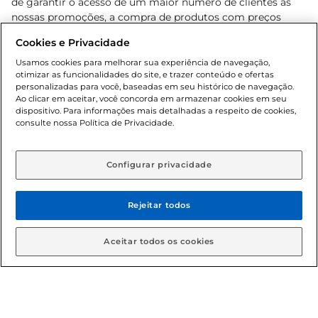
de garantir o acesso de um maior número de clientes as
nossas promoções, a compra de produtos com preços
promocionais poderá ter sua quantidade limitada por
Cookies e Privacidade
cliente. Os preços, ofertas e condições são exclusivos para
o e-commerce e válidos durante o dia de hoje, podendo
Usamos cookies para melhorar sua experiência de navegação,
otimizar as funcionalidades do site, e trazer conteúdo e ofertas
sofrer alterações sem prévia notificação. Proibida a venda
personalizadas para você, baseadas em seu histórico de navegação.
de bebidas alcoólicas para menores de 18 anos, conforme
Ao clicar em aceitar, você concorda em armazenar cookies em seu
Lei n.º 8069/90, art. 81, inciso II (Estatuto da Criança e do
dispositivo. Para informações mais detalhadas a respeito de cookies,
Adolescente). Preços e condições exclusivos para o
consulte nossa Política de Privacidade.
www.gbarbosa.com.br
, podendo sofrer alterações sem
aviso prévio. O valor mínimo para as compras on-line é de
R$ 80,00.
Configurar privacidade
Rejeitar todos
© 2026 Copyright. Todos os direitos
reservados Gbarbosa.
Aceitar todos os cookies
Cencosud Brasil Comercial SA.CNPJ sob n° 39.346.861/0350-38 .
Sediada na Av. das Nações Unidas, 12.995, 21º andar, CEP: