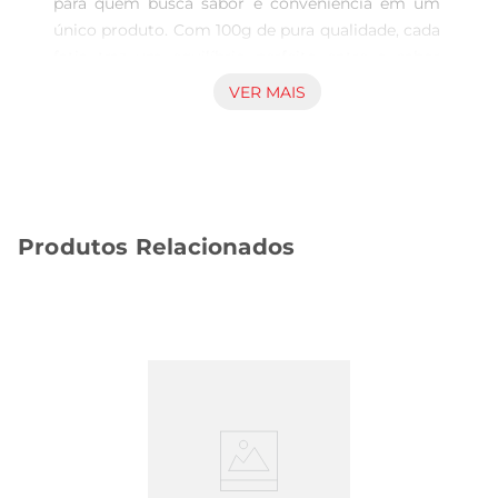
para quem busca sabor e conveniência em um 
único produto. Com 100g de pura qualidade, cada 
fatia traz um equilíbrio perfeito entre o sabor 
marcante do salsichão e a acidez refrescante dos 
VER MAIS
picles, criando uma combinação irresistível que 
agrada a todos os paladares. É uma opção 
versátil que pode ser utilizada em diversas 
ocasiões, desde um lanche rápido até um 
aperitivo sofisticado para receber amigos e 
Produtos Relacionados
familiares.

Versatilidade na Cozinha  

Esse salsichão é perfeito para incrementar suas 
receitas. Useo em sanduíches, tábuas de frios, 
saladas ou até mesmo como acompanhamento 
em pratos quentes. Sua textura macia e sabor 
intenso fazem dele um ingrediente que se 
destaca, elevando o nível de qualquer refeição. 
Além disso, a praticidade de já vir fatiado facilita 
o seu uso, economizando tempo na hora de 