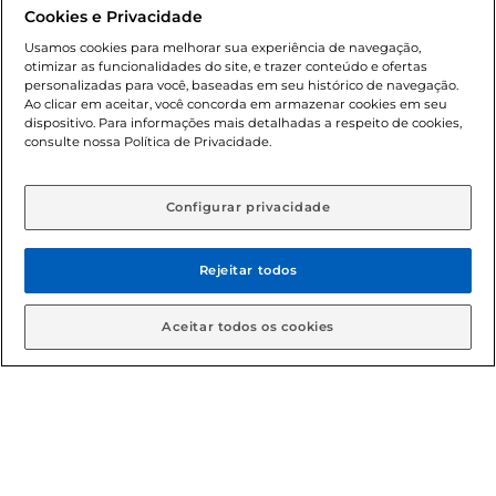
promocionais poderá ter sua quantidade limitada por
Cookies e Privacidade
cliente. Os preços, ofertas e condições são exclusivos para
o e-commerce e válidos durante o dia de hoje, podendo
Usamos cookies para melhorar sua experiência de navegação,
otimizar as funcionalidades do site, e trazer conteúdo e ofertas
sofrer alterações sem prévia notificação. Proibida a venda
personalizadas para você, baseadas em seu histórico de navegação.
de bebidas alcoólicas para menores de 18 anos, conforme
Ao clicar em aceitar, você concorda em armazenar cookies em seu
Lei n.º 8069/90, art. 81, inciso II (Estatuto da Criança e do
dispositivo. Para informações mais detalhadas a respeito de cookies,
Adolescente). Preços e condições exclusivos para o
consulte nossa Política de Privacidade.
www.gbarbosa.com.br
, podendo sofrer alterações sem
aviso prévio. O valor mínimo para as compras on-line é de
R$ 80,00.
Configurar privacidade
Rejeitar todos
© 2026 Copyright. Todos os direitos
reservados Gbarbosa.
Aceitar todos os cookies
Cencosud Brasil Comercial SA.CNPJ sob n° 39.346.861/0350-38 .
Sediada na Av. das Nações Unidas, 12.995, 21º andar, CEP:
04.578-000, Bairro Brooklin Paulista, na cidade de São Paulo -
SP.