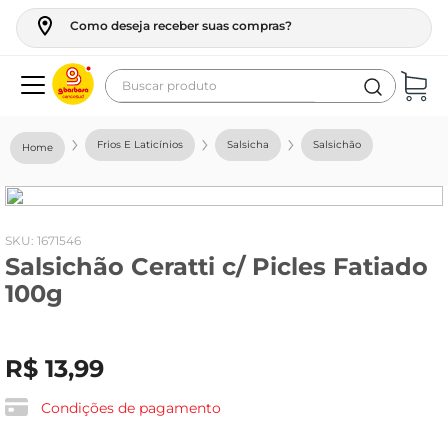
Como deseja receber suas compras?
Buscar produto
Termos mais buscados
Frios E Laticínios
Salsicha
Salsichão
geladeira
maquina lavar
fogao
:
1671546
Salsichão Ceratti c/ Picles Fatiado
café
100g
cerveja
frango
R$
13
,
99
leite
vinho
Condições de pagamento
leite pó