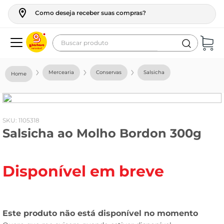
Como deseja receber suas compras?
Buscar produto
Termos mais buscados
Mercearia
Conservas
Salsicha
geladeira
maquina lavar
fogao
:
1105318
Salsicha ao Molho Bordon 300g
café
cerveja
Disponível em breve
frango
vinho
leite
tv