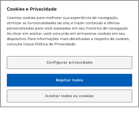
promocionais poderá ter sua quantidade limitada por
Cookies e Privacidade
cliente. Os preços, ofertas e condições são exclusivos para
o e-commerce e válidos durante o dia de hoje, podendo
Usamos cookies para melhorar sua experiência de navegação,
otimizar as funcionalidades do site, e trazer conteúdo e ofertas
sofrer alterações sem prévia notificação. Proibida a venda
personalizadas para você, baseadas em seu histórico de navegação.
de bebidas alcoólicas para menores de 18 anos, conforme
Ao clicar em aceitar, você concorda em armazenar cookies em seu
Lei n.º 8069/90, art. 81, inciso II (Estatuto da Criança e do
dispositivo. Para informações mais detalhadas a respeito de cookies,
Adolescente). Preços e condições exclusivos para o
consulte nossa Política de Privacidade.
www.gbarbosa.com.br
, podendo sofrer alterações sem
aviso prévio. O valor mínimo para as compras on-line é de
R$ 80,00.
Configurar privacidade
Rejeitar todos
© 2026 Copyright. Todos os direitos
reservados Gbarbosa.
Aceitar todos os cookies
Cencosud Brasil Comercial SA.CNPJ sob n° 39.346.861/0350-38 .
Sediada na Av. das Nações Unidas, 12.995, 21º andar, CEP:
04.578-000, Bairro Brooklin Paulista, na cidade de São Paulo -