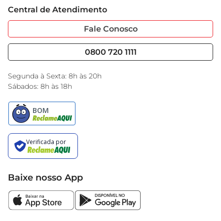
Trabalhe Conosco
Cartão GBarbosa
Central de Atendimento
Sobre Privacidade
Garantia Estendida
Portal do Fornecedo
Código de Ética
Fale Conosco
Nossas Lojas
Serviços
Cencosud Media
Blog GBarbosa
0800 720 1111
Black Friday
Encarte do Dia
Segunda à Sexta: 8h às 20h
Sábados: 8h às 18h
Baixe nosso App