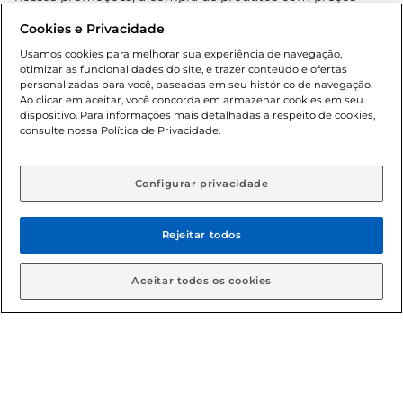
promocionais poderá ter sua quantidade limitada por
Cookies e Privacidade
cliente. Os preços, ofertas e condições são exclusivos para
o e-commerce e válidos durante o dia de hoje, podendo
Usamos cookies para melhorar sua experiência de navegação,
otimizar as funcionalidades do site, e trazer conteúdo e ofertas
sofrer alterações sem prévia notificação. Proibida a venda
personalizadas para você, baseadas em seu histórico de navegação.
de bebidas alcoólicas para menores de 18 anos, conforme
Ao clicar em aceitar, você concorda em armazenar cookies em seu
Lei n.º 8069/90, art. 81, inciso II (Estatuto da Criança e do
dispositivo. Para informações mais detalhadas a respeito de cookies,
Adolescente). Preços e condições exclusivos para o
consulte nossa Política de Privacidade.
www.gbarbosa.com.br
, podendo sofrer alterações sem
aviso prévio. O valor mínimo para as compras on-line é de
R$ 80,00.
Configurar privacidade
Rejeitar todos
© 2026 Copyright. Todos os direitos
reservados Gbarbosa.
Aceitar todos os cookies
Cencosud Brasil Comercial SA.CNPJ sob n° 39.346.861/0350-38 .
Sediada na Av. das Nações Unidas, 12.995, 21º andar, CEP:
04.578-000, Bairro Brooklin Paulista, na cidade de São Paulo -