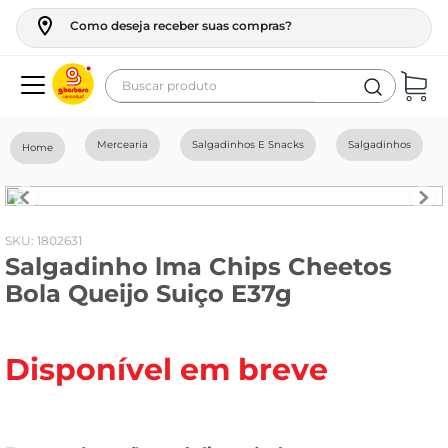
Como deseja receber suas compras?
Buscar produto
Termos mais buscados
Mercearia
Salgadinhos E Snacks
Salgadinhos
geladeira
maquina lavar
fogao
:
1802631
Salgadinho lma Chips Cheetos
café
Bola Queijo Suiço E37g
cerveja
frango
Disponível em breve
leite
vinho
leite pó