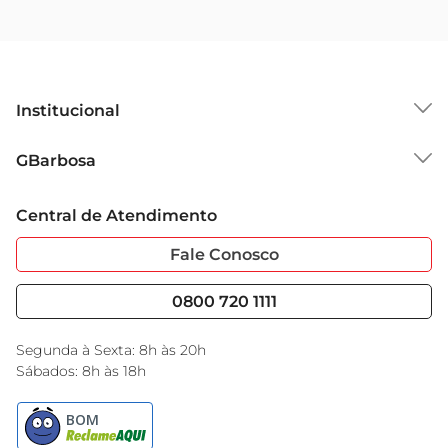
Institucional
Sobre o GBarbosa
GBarbosa
Grupo Cencosud
Trabalhe Conosco
Cartão GBarbosa
Central de Atendimento
Sobre Privacidade
Garantia Estendida
Portal do Fornecedo
Código de Ética
Fale Conosco
Nossas Lojas
Serviços
Cencosud Media
Blog GBarbosa
0800 720 1111
Black Friday
Encarte do Dia
Segunda à Sexta: 8h às 20h
Sábados: 8h às 18h