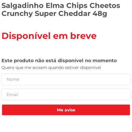
Salgadinho Elma Chips Cheetos
leite pó
Crunchy Super Cheddar 48g
Disponível em breve
Me avise