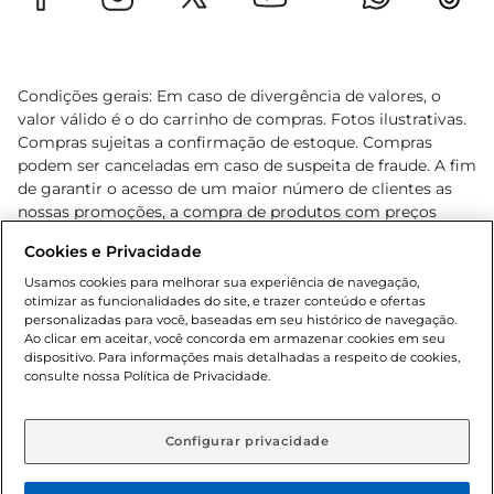
Condições gerais: Em caso de divergência de valores, o
valor válido é o do carrinho de compras. Fotos ilustrativas.
Compras sujeitas a confirmação de estoque. Compras
podem ser canceladas em caso de suspeita de fraude. A fim
de garantir o acesso de um maior número de clientes as
nossas promoções, a compra de produtos com preços
promocionais poderá ter sua quantidade limitada por
Cookies e Privacidade
cliente. Os preços, ofertas e condições são exclusivos para
o e-commerce e válidos durante o dia de hoje, podendo
Usamos cookies para melhorar sua experiência de navegação,
otimizar as funcionalidades do site, e trazer conteúdo e ofertas
sofrer alterações sem prévia notificação. Proibida a venda
personalizadas para você, baseadas em seu histórico de navegação.
de bebidas alcoólicas para menores de 18 anos, conforme
Ao clicar em aceitar, você concorda em armazenar cookies em seu
Lei n.º 8069/90, art. 81, inciso II (Estatuto da Criança e do
dispositivo. Para informações mais detalhadas a respeito de cookies,
Adolescente). Preços e condições exclusivos para o
consulte nossa Política de Privacidade.
www.gbarbosa.com.br
, podendo sofrer alterações sem
aviso prévio. O valor mínimo para as compras on-line é de
R$ 80,00.
Configurar privacidade