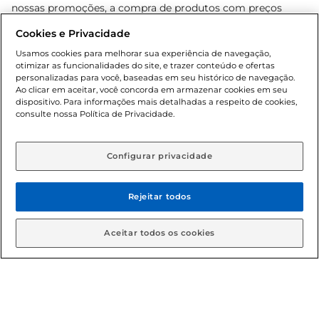
nossas promoções, a compra de produtos com preços
promocionais poderá ter sua quantidade limitada por
Cookies e Privacidade
cliente. Os preços, ofertas e condições são exclusivos para
o e-commerce e válidos durante o dia de hoje, podendo
Usamos cookies para melhorar sua experiência de navegação,
otimizar as funcionalidades do site, e trazer conteúdo e ofertas
sofrer alterações sem prévia notificação. Proibida a venda
personalizadas para você, baseadas em seu histórico de navegação.
de bebidas alcoólicas para menores de 18 anos, conforme
Ao clicar em aceitar, você concorda em armazenar cookies em seu
Lei n.º 8069/90, art. 81, inciso II (Estatuto da Criança e do
dispositivo. Para informações mais detalhadas a respeito de cookies,
Adolescente). Preços e condições exclusivos para o
consulte nossa Política de Privacidade.
www.gbarbosa.com.br
, podendo sofrer alterações sem
aviso prévio. O valor mínimo para as compras on-line é de
R$ 80,00.
Configurar privacidade
Rejeitar todos
© 2026 Copyright. Todos os direitos
reservados Gbarbosa.
Aceitar todos os cookies
Cencosud Brasil Comercial SA.CNPJ sob n° 39.346.861/0350-38 .
Sediada na Av. das Nações Unidas, 12.995, 21º andar, CEP: