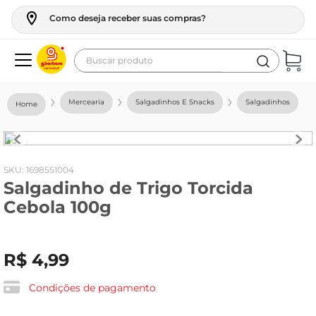
Como deseja receber suas compras?
Buscar produto
Termos mais buscados
Mercearia
Salgadinhos E Snacks
Salgadinhos
geladeira
maquina lavar
fogao
:
1698551004
Salgadinho de Trigo Torcida
café
Cebola 100g
cerveja
frango
R$
4
,
99
leite
vinho
Condições de pagamento
leite pó