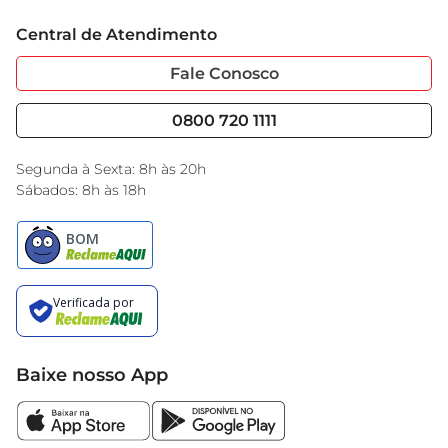
Trabalhe Conosco
Cartão GBarbosa
Central de Atendimento
Sobre Privacidade
Garantia Estendida
Portal do Fornecedo
Código de Ética
Fale Conosco
Nossas Lojas
Serviços
Cencosud Media
Blog GBarbosa
0800 720 1111
Black Friday
Encarte do Dia
Segunda à Sexta: 8h às 20h
Sábados: 8h às 18h
Baixe nosso App