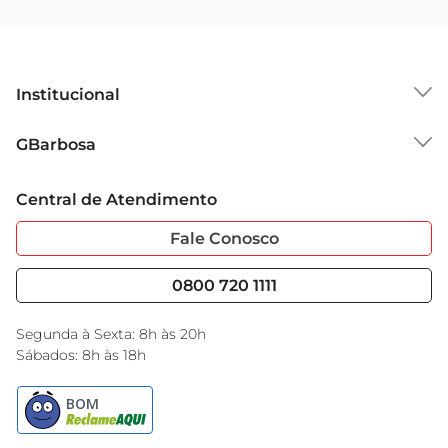
Institucional
Sobre o GBarbosa
GBarbosa
Grupo Cencosud
Trabalhe Conosco
Cartão GBarbosa
Central de Atendimento
Sobre Privacidade
Garantia Estendida
Portal do Fornecedo
Código de Ética
Fale Conosco
Nossas Lojas
Serviços
Cencosud Media
Blog GBarbosa
0800 720 1111
Black Friday
Encarte do Dia
Segunda à Sexta: 8h às 20h
Sábados: 8h às 18h