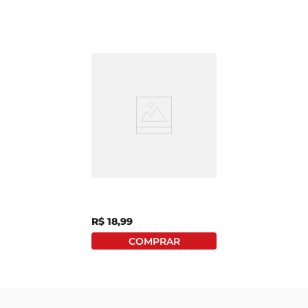
Salgadinho Fandangos
Elma Chips Queijo 160g
R$
18
,
99