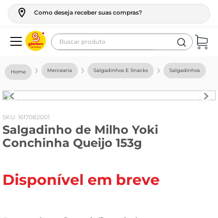
Como deseja receber suas compras?
Buscar produto
Termos mais buscados
Mercearia
Salgadinhos E Snacks
Salgadinhos
geladeira
maquina lavar
fogao
:
1617082001
Salgadinho de Milho Yoki
café
Conchinha Queijo 153g
cerveja
frango
Disponível em breve
vinho
leite
tv