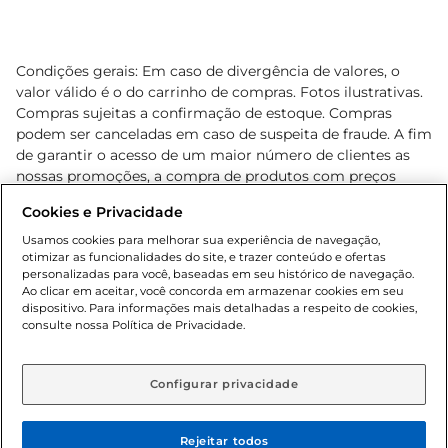
Condições gerais: Em caso de divergência de valores, o
valor válido é o do carrinho de compras. Fotos ilustrativas.
Compras sujeitas a confirmação de estoque. Compras
podem ser canceladas em caso de suspeita de fraude. A fim
de garantir o acesso de um maior número de clientes as
nossas promoções, a compra de produtos com preços
promocionais poderá ter sua quantidade limitada por
Cookies e Privacidade
cliente. Os preços, ofertas e condições são exclusivos para
o e-commerce e válidos durante o dia de hoje, podendo
Usamos cookies para melhorar sua experiência de navegação,
otimizar as funcionalidades do site, e trazer conteúdo e ofertas
sofrer alterações sem prévia notificação. Proibida a venda
personalizadas para você, baseadas em seu histórico de navegação.
de bebidas alcoólicas para menores de 18 anos, conforme
Ao clicar em aceitar, você concorda em armazenar cookies em seu
Lei n.º 8069/90, art. 81, inciso II (Estatuto da Criança e do
dispositivo. Para informações mais detalhadas a respeito de cookies,
Adolescente). Preços e condições exclusivos para o
consulte nossa Política de Privacidade.
www.gbarbosa.com.br
, podendo sofrer alterações sem
aviso prévio. O valor mínimo para as compras on-line é de
R$ 80,00.
Configurar privacidade
Rejeitar todos