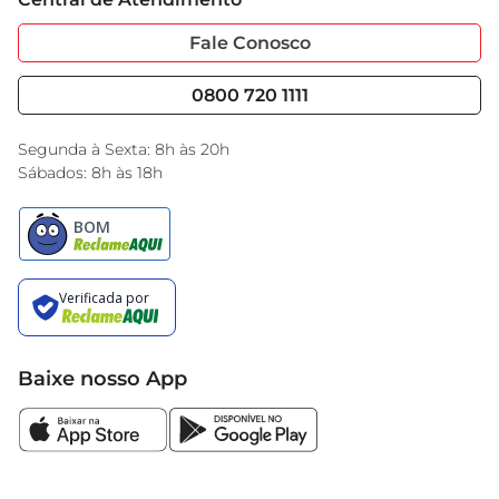
Sobre Privacidade
Garantia Estendida
Portal do Fornecedo
Código de Ética
Fale Conosco
Nossas Lojas
Serviços
Cencosud Media
Blog GBarbosa
0800 720 1111
Black Friday
Encarte do Dia
Segunda à Sexta: 8h às 20h
Sábados: 8h às 18h
Baixe nosso App