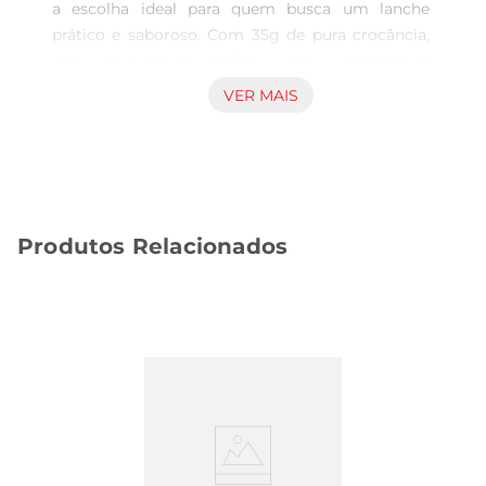
a escolha ideal para quem busca um lanche 
prático e saboroso. Com 35g de pura crocância, 
esse salgadinhoé perfeito para acompanhar 
momentos de descontração, seja em casa, no 
VER MAIS
trabalho ou em passeios. Sua receita é elaborada 
sem lactose,tornandoo uma alternativa acessível 
para quem possui restrições alimentares, sem 
abrir mão do sabor.

Sabor autêntico de queijo suíço  

Produtos Relacionados
Cada pacote traz o delicioso sabor do queijo 
suíço, proporcionando uma experiência gustativa 
única. Os salgadinhos são levemente 
temperados, garantindo que cada mordida seja 
repleta de sabor e satisfação. Ideal para ser 
consumido puro ou como acompanhamento de 
dips e molhos, ele se destaca pela versatilidade.

Ingredientes de qualidade  

Os ingredientes utilizados na fabricação do 
Salgadinho Belive são selecionados com cuidado, 