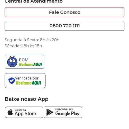
Central de Atendimento
Sobre Privacidade
Garantia Estendida
Portal do Fornecedo
Código de Ética
Fale Conosco
Nossas Lojas
Serviços
Cencosud Media
Blog GBarbosa
0800 720 1111
Black Friday
Encarte do Dia
Segunda à Sexta: 8h às 20h
Sábados: 8h às 18h
Baixe nosso App