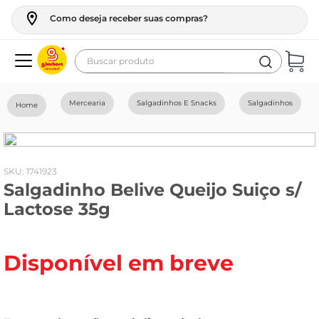
Como deseja receber suas compras?
Buscar produto
Termos mais buscados
Mercearia
Salgadinhos E Snacks
Salgadinhos
geladeira
maquina lavar
fogao
:
1741923
Salgadinho Belive Queijo Suiço s/
café
Lactose 35g
cerveja
frango
Disponível em breve
leite
vinho
leite pó