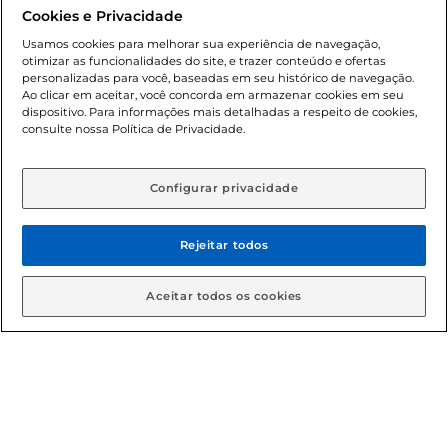
promocionais poderá ter sua quantidade limitada por
Cookies e Privacidade
cliente. Os preços, ofertas e condições são exclusivos para
o e-commerce e válidos durante o dia de hoje, podendo
Usamos cookies para melhorar sua experiência de navegação,
otimizar as funcionalidades do site, e trazer conteúdo e ofertas
sofrer alterações sem prévia notificação. Proibida a venda
personalizadas para você, baseadas em seu histórico de navegação.
de bebidas alcoólicas para menores de 18 anos, conforme
Ao clicar em aceitar, você concorda em armazenar cookies em seu
Lei n.º 8069/90, art. 81, inciso II (Estatuto da Criança e do
dispositivo. Para informações mais detalhadas a respeito de cookies,
Adolescente). Preços e condições exclusivos para o
consulte nossa Política de Privacidade.
www.gbarbosa.com.br
, podendo sofrer alterações sem
aviso prévio. O valor mínimo para as compras on-line é de
R$ 80,00.
Configurar privacidade
Rejeitar todos
© 2026 Copyright. Todos os direitos
reservados Gbarbosa.
Aceitar todos os cookies
Cencosud Brasil Comercial SA.CNPJ sob n° 39.346.861/0350-38 .
Sediada na Av. das Nações Unidas, 12.995, 21º andar, CEP:
04.578-000, Bairro Brooklin Paulista, na cidade de São Paulo -
SP.