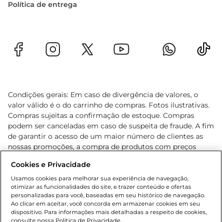
Política de entrega
Condições gerais: Em caso de divergência de valores, o
valor válido é o do carrinho de compras. Fotos ilustrativas.
Compras sujeitas a confirmação de estoque. Compras
podem ser canceladas em caso de suspeita de fraude. A fim
de garantir o acesso de um maior número de clientes as
nossas promoções, a compra de produtos com preços
promocionais poderá ter sua quantidade limitada por
Cookies e Privacidade
cliente. Os preços, ofertas e condições são exclusivos para
o e-commerce e válidos durante o dia de hoje, podendo
Usamos cookies para melhorar sua experiência de navegação,
otimizar as funcionalidades do site, e trazer conteúdo e ofertas
sofrer alterações sem prévia notificação. Proibida a venda
personalizadas para você, baseadas em seu histórico de navegação.
de bebidas alcoólicas para menores de 18 anos, conforme
Ao clicar em aceitar, você concorda em armazenar cookies em seu
Lei n.º 8069/90, art. 81, inciso II (Estatuto da Criança e do
dispositivo. Para informações mais detalhadas a respeito de cookies,
Adolescente). Preços e condições exclusivos para o
consulte nossa Política de Privacidade.