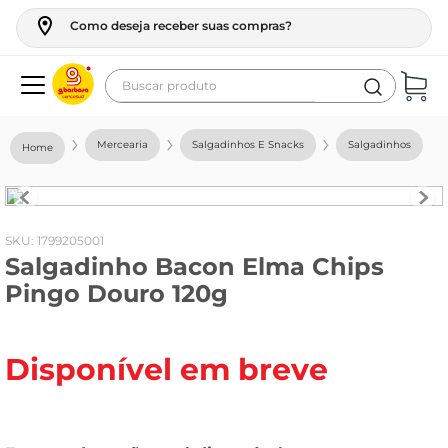
Como deseja receber suas compras?
Buscar produto
Termos mais buscados
Mercearia
Salgadinhos E Snacks
Salgadinhos
geladeira
maquina lavar
fogao
:
1799205001
Salgadinho Bacon Elma Chips
café
Pingo Douro 120g
cerveja
frango
Disponível em breve
leite
vinho
leite pó