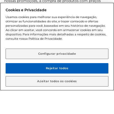
nossas promoções, a compra de produtos com preços
promocionais poderá ter sua quantidade limitada por
Cookies e Privacidade
cliente. Os preços, ofertas e condições são exclusivos para
o e-commerce e válidos durante o dia de hoje, podendo
Usamos cookies para melhorar sua experiência de navegação,
otimizar as funcionalidades do site, e trazer conteúdo e ofertas
sofrer alterações sem prévia notificação. Proibida a venda
personalizadas para você, baseadas em seu histórico de navegação.
de bebidas alcoólicas para menores de 18 anos, conforme
Ao clicar em aceitar, você concorda em armazenar cookies em seu
Lei n.º 8069/90, art. 81, inciso II (Estatuto da Criança e do
dispositivo. Para informações mais detalhadas a respeito de cookies,
Adolescente). Preços e condições exclusivos para o
consulte nossa Política de Privacidade.
www.gbarbosa.com.br
, podendo sofrer alterações sem
aviso prévio. O valor mínimo para as compras on-line é de
R$ 80,00.
Configurar privacidade
Rejeitar todos
© 2026 Copyright. Todos os direitos
reservados Gbarbosa.
Aceitar todos os cookies
Cencosud Brasil Comercial SA.CNPJ sob n° 39.346.861/0350-38 .
Sediada na Av. das Nações Unidas, 12.995, 21º andar, CEP:
04.578-000, Bairro Brooklin Paulista, na cidade de São Paulo -