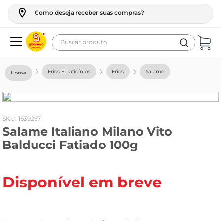
Como deseja receber suas compras?
Buscar produto
Termos mais buscados
Frios E Laticínios
Frios
Salame
geladeira
maquina lavar
fogao
:
1639267
Salame Italiano Milano Vito
café
Balducci Fatiado 100g
cerveja
frango
Disponível em breve
leite
vinho
leite pó