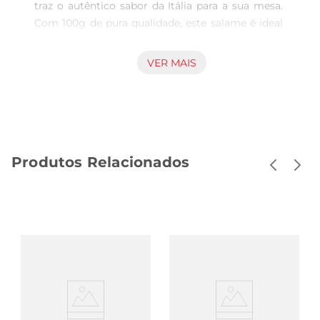
traz o autêntico sabor da Itália para a sua mesa. 
Com 100g de pura qualidade, este salame é ideal 
para quem aprecia um lanche saboroso ou deseja 
incrementar uma tábua de frios. Sua textura 
VER MAIS
macia e sabor marcante fazem dele uma escolha 
perfeita para qualquer ocasião, seja um encontro 
entre amigos ou um momento de descontração 
em família.

Qualidade e Tradição  

Produtos Relacionados
Produzido com ingredientes selecionados, o 
Salame Milano Vito Balducci é elaborado 
seguindo métodos tradicionais que garantem um 
sabor inconfundível. Cada fatia é cuidadosamente 
curada, resultando em um produto que preserva 
a essência da culinária italiana. A combinação de 
especiarias e a técnica de produção conferem ao 
salame um aroma irresistível, tornandoo uma 
opção que agrada a todos os paladares.

Versatilidade na Cozinha  
