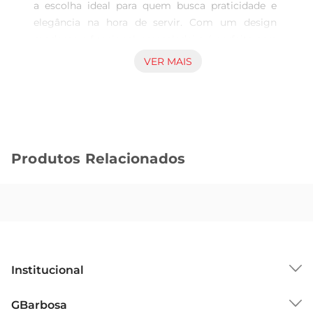
a escolha ideal para quem busca praticidade e 
elegância na hora de servir. Com um design 
moderno e funcional, essasaladeira é perfeita para 
preparar e apresentar saladas, 
VER MAIS
acompanhamentos e até mesmo sobremesas. 
Seu tamanho compacto permite que seja 
utilizada em diversas ocasiões, desde um jantar 
em família até um encontro com amigos.

Material de qualidade  

Produtos Relacionados
Fabricada em plástico de alta qualidade, a 
saladeira é leve e resistente, garantindo 
durabilidade e facilidade no manuseio. O material 
é seguro para uso alimentar, permitindo que 
você sirva suas receitas com tranquilidade. Além 
disso, a saladeira é fácil de limpar, podendo ser 
lavada à mão ou em máquina de lavar louças, o 
Institucional
que a torna uma opção prática para o dia a dia.

Design que encanta  

Sobre o GBarbosa
GBarbosa
Com sua cor cappuccino, a Saladeira Uz Plast traz 