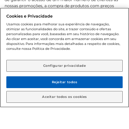
nossas promoções, a compra de produtos com preços
promocionais poderá ter sua quantidade limitada por
Cookies e Privacidade
cliente. Os preços, ofertas e condições são exclusivos para
o e-commerce e válidos durante o dia de hoje, podendo
Usamos cookies para melhorar sua experiência de navegação,
otimizar as funcionalidades do site, e trazer conteúdo e ofertas
sofrer alterações sem prévia notificação. Proibida a venda
personalizadas para você, baseadas em seu histórico de navegação.
de bebidas alcoólicas para menores de 18 anos, conforme
Ao clicar em aceitar, você concorda em armazenar cookies em seu
Lei n.º 8069/90, art. 81, inciso II (Estatuto da Criança e do
dispositivo. Para informações mais detalhadas a respeito de cookies,
Adolescente). Preços e condições exclusivos para o
consulte nossa Política de Privacidade.
www.gbarbosa.com.br
, podendo sofrer alterações sem
aviso prévio. O valor mínimo para as compras on-line é de
R$ 80,00.
Configurar privacidade
Rejeitar todos
© 2026 Copyright. Todos os direitos
reservados Gbarbosa.
Aceitar todos os cookies
Cencosud Brasil Comercial SA.CNPJ sob n° 39.346.861/0350-38 .
Sediada na Av. das Nações Unidas, 12.995, 21º andar, CEP: