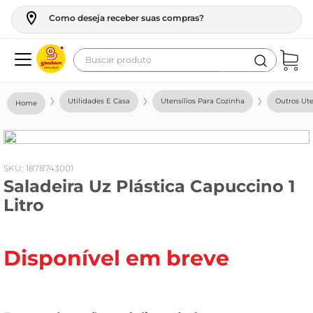
Como deseja receber suas compras?
Buscar produto
Termos mais buscados
Utilidades E Casa
Utensílios Para Cozinha
Outros Ute
geladeira
maquina lavar
fogao
:
1878743001
Saladeira Uz Plástica Capuccino 1
café
Litro
cerveja
frango
Disponível em breve
leite
vinho
leite pó