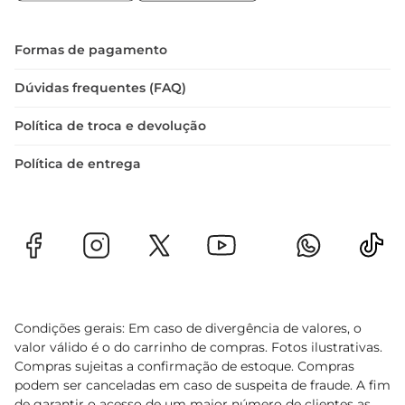
 Material: Plástico  

 Cor: Cappuccino  

Dimensões: Compacta e leve, ideal para 
Formas de pagamento
armazenamento em armários ou prateleiras.  

A Saladeira Uz Plast 1L é a escolha perfeita para 
Dúvidas frequentes (FAQ)
quem valoriza a praticidade sem abrir mão do 
Política de troca e devolução
estilo na cozinha. Com ela, suas refeições 
ganham um novo ar, tornando cada momento à 
Política de entrega
mesa ainda mais especial.
Condições gerais: Em caso de divergência de valores, o
valor válido é o do carrinho de compras. Fotos ilustrativas.
Compras sujeitas a confirmação de estoque. Compras
podem ser canceladas em caso de suspeita de fraude. A fim
de garantir o acesso de um maior número de clientes as