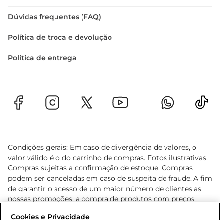
Dúvidas frequentes (FAQ)
Política de troca e devolução
Política de entrega
Condições gerais: Em caso de divergência de valores, o
valor válido é o do carrinho de compras. Fotos ilustrativas.
Compras sujeitas a confirmação de estoque. Compras
podem ser canceladas em caso de suspeita de fraude. A fim
de garantir o acesso de um maior número de clientes as
nossas promoções, a compra de produtos com preços
promocionais poderá ter sua quantidade limitada por
Cookies e Privacidade
cliente. Os preços, ofertas e condições são exclusivos para