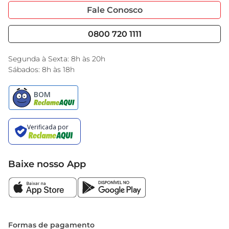
Portal do Fornecedo
Código de Ética
Fale Conosco
Nossas Lojas
Serviços
Cencosud Media
Blog GBarbosa
0800 720 1111
Black Friday
Encarte do Dia
Segunda à Sexta: 8h às 20h
Sábados: 8h às 18h
Baixe nosso App
Formas de pagamento