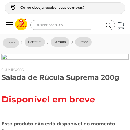
Como deseja receber suas compras?
Buscar produto
Termos mais buscados
Hortifruti
Verdura
Fresca
geladeira
maquina lavar
fogao
:
1194966
Salada de Rúcula Suprema 200g
café
cerveja
Disponível em breve
frango
leite
vinho
leite pó