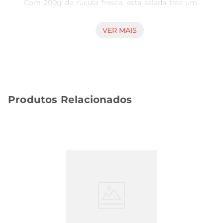
Com 200g de rúcula fresca, esta salada traz um 
sabor marcante e uma textura crocante, ideal 
para complementar suas refeições ou até mesmo 
VER MAIS
para ser saboreada sozinha. A rúcula é conhecida 
por suas propriedades benéficas à saúde, sendo 
rica em vitaminas e minerais, além de ser uma 
excelente fonte de antioxidantes.

Versatilidade na cozinha  

Produtos Relacionados
Esta salada é extremamente versátil e pode ser 
utilizada de diversas maneiras. Experimente 
adicionála a sanduíches, wraps ou como 
acompanhamento de carnes grelhadas. Também 
é uma ótima base para saladas mais elaboradas, 
permitindo que você adicione outros 
ingredientes como tomates, queijos e nozes, 
criando combinações saborosas e saudáveis. A 
Salada Rúcula Suprema é perfeita para quem 
desejapraticidade sem abrir mão do sabor.

Frescor garantido  
