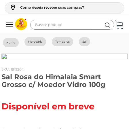
Como deseja receber suas compras?
Buscar produto
Termos mais buscados
Mercearia
Temperos
Sal
geladeira
maquina lavar
fogao
:
1819204
Sal Rosa do Himalaia Smart
café
Grosso c/ Moedor Vidro 100g
cerveja
frango
Disponível em breve
leite
vinho
leite pó