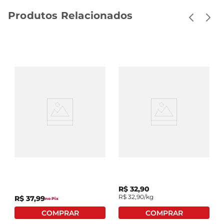
Produtos Relacionados
Sal De Parrilla Aji-Sal
Sal Rosa Do Himalaia
Para Churrasco Frasco
Fino
500g
R$
32
,
90
R$
32
,
90
/kg
R$
37
,
99
no Pix